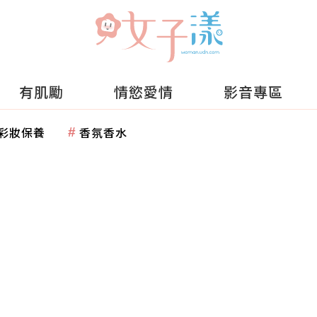
有肌勵
情慾愛情
影音專區
彩妝保養
香氛香水