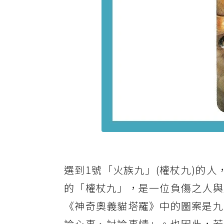
選到1號「火族九」(權杖九)的
的「權杖九」，是一位負傷之人與
《神奇奧義貓塔羅》中的圖案是九
論心事、討論事情」。也因此，若