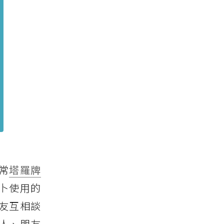
常
塔羅牌
卜使用的
友互相談
人、朋友