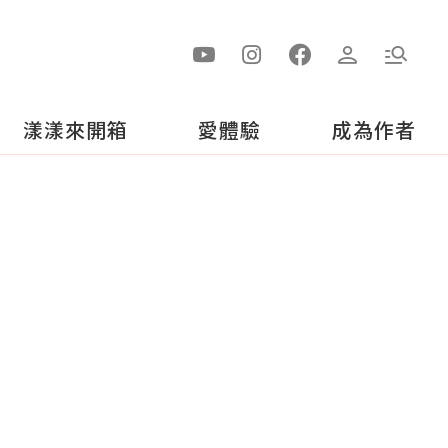
漾漾來開箱
愛體驗
成為作者