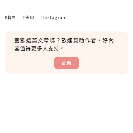
#韓星
#美照
#Instagram
喜歡這篇文章嗎？歡迎贊助作者，好內
容值得更多人支持。
贊助
贊助說明
為了鼓勵作者持續創作更好的內容，會員可以
使用「贊助」功能實質回饋給喜愛的作者。可
將您認為適合的點數贈送給作者，一旦使用贊