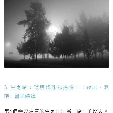
3. 生肖豬：環境髒亂易招陰！「夜店、酒
吧」盡量繞道
第4個需要注意的生肖則是屬「豬」的朋友。