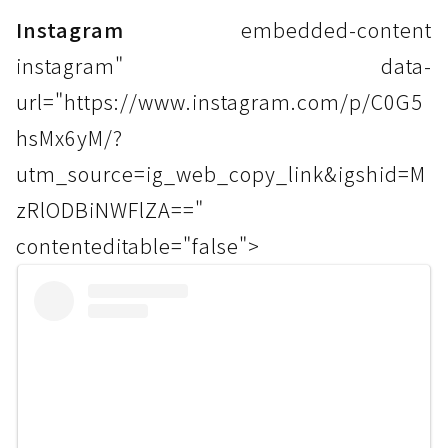
Instagram
embedded-content
instagram" data-
url="https://www.instagram.com/p/C0G5
hsMx6yM/?
utm_source=ig_web_copy_link&igshid=M
zRlODBiNWFlZA=="
contenteditable="false">