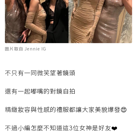
圖片取自 Jennie IG
不
只有一同微笑望著鏡頭
還
有一起嘟嘴的對鏡自拍
精
緻妝容與性感的禮服都讓大家美貌爆發😍
不過
小編怎麼不知道這3位女神是好友❤️