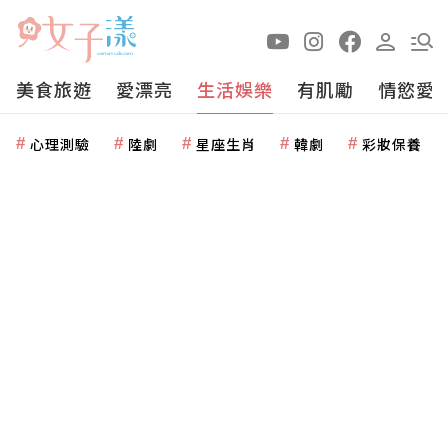
美食旅遊
愛漂亮
生活娛樂
有肌勵
情慾愛
心理測驗
陸劇
星座生肖
韓劇
彩妝保養