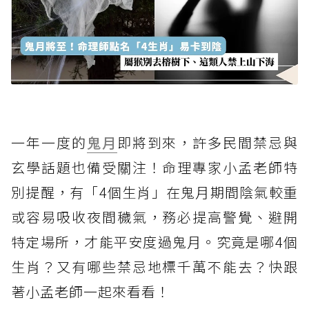
一年一度的
鬼月
即將到來，許多民間禁忌與
玄學話題也備受關注！命理專家小孟老師特
別提醒，有「4個生肖」在鬼月期間陰氣較重
或容易吸收夜間穢氣，務必提高警覺、避開
特定場所，才能平安度過鬼月。究竟是哪4個
生肖？又有哪些禁忌地標千萬不能去？快跟
著小孟老師一起來看看！