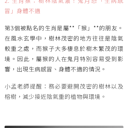
2. 生肖猴：樹林陰氣濃！鬼月恐「生病感
冒」身體不適
第3個被點名的生肖是屬**「猴」**的朋友。
在風水玄學中，樹林茂密的地方往往是陰氣
較重之處，而猴子大多棲息於樹木繁茂的環
境。因此，屬猴的人在鬼月特別容易受到影
響，出現生病感冒、身體不適的情況。
小孟老師提醒：務必要避開茂密的樹林以及
榕樹，減少接近陰氣重的植物與環境。