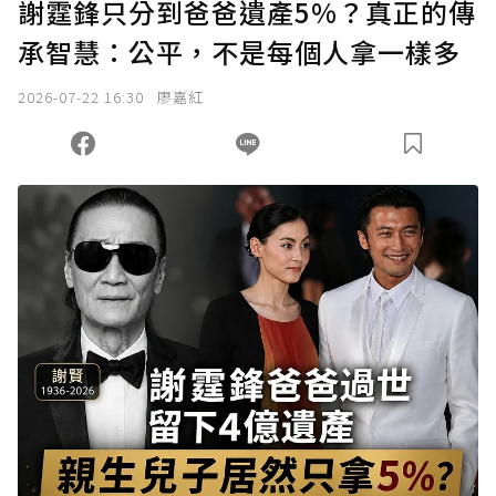
謝霆鋒只分到爸爸遺產5%？真正的傳
承智慧：公平，不是每個人拿一樣多
2026-07-22 16:30
廖嘉紅