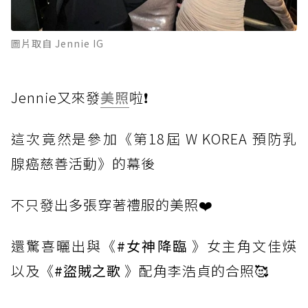
圖片取自 Jennie IG
Jennie又來發
美照
啦❗
這次竟然是參加《第18屆 W KOREA 預防乳
腺癌慈善活動》的幕後
不只發出多張穿著禮服的美照❤️
還驚喜曬出與《
#女神降臨
》女主角文佳煐
以及《
#盜賊之歌
》配角李浩貞的合照🥰