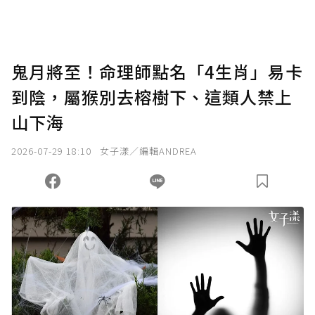
助點數即不得撤銷，單筆贊助最低點數為30
點，最高點數沒有上限。
U 利點數 1 點 = NTD 1 元。
鬼月將至！命理師點名「4生肖」易卡
到陰，屬猴別去榕樹下、這類人禁上
確認送出
山下海
我已詳閱贊助說明，且同意站方的使用條款。
2026-07-29 18:10
女子漾／編輯ANDREA
您當前剩餘 U 利點數：
0
點；前往
購買點數