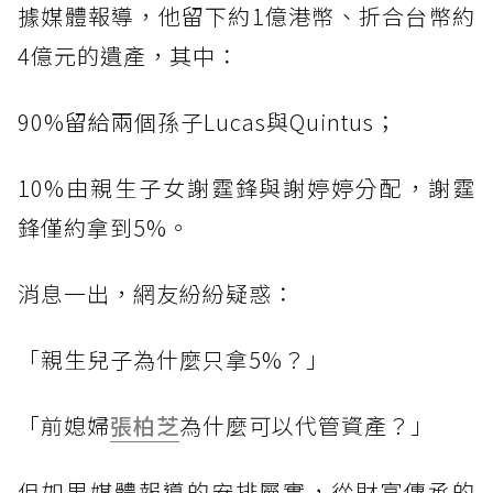
據媒體報導，他留下約1億港幣、折合台幣約
4億元的遺產，其中：
90%留給兩個孫子Lucas與Quintus；
10%由親生子女謝霆鋒與謝婷婷分配，謝霆
鋒僅約拿到5%。
消息一出，網友紛紛疑惑：
「親生兒子為什麼只拿5%？」
「前媳婦
張柏芝
為什麼可以代管資產？」
但如果媒體報導的安排屬實，從財富傳承的