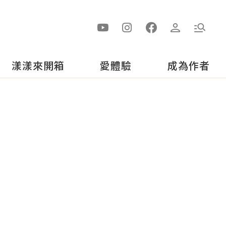
漾漾來開箱
愛體驗
成為作者