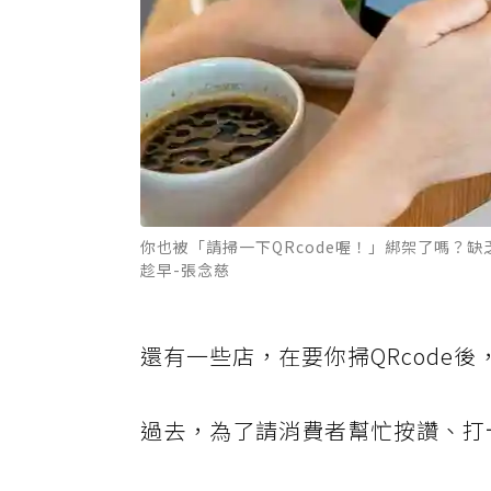
你也被「請掃一下QRcode喔！」綁架了嗎？
趁早-張念慈
還有一些店，在要你掃QRcode
過去，為了請消費者幫忙按讚、打