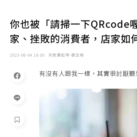
你也被「請掃一下QRcod
家、挫敗的消費者，店家如
2023-08-04 16:00
失敗要趁早-張念慈
有沒有人跟我一樣，其實很討厭聽到