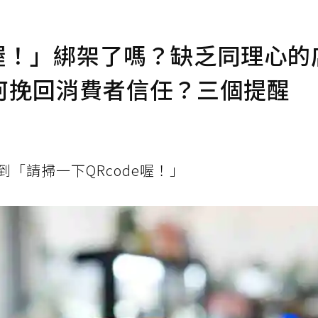
e喔！」綁架了嗎？缺乏同理心的
何挽回消費者信任？三個提醒
「請掃一下QRcode喔！」