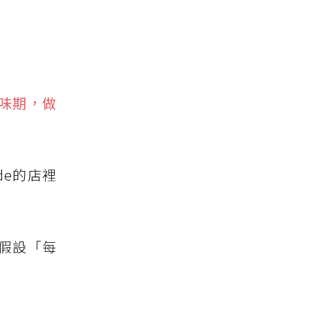
味期，做
de的店裡
是假設「每