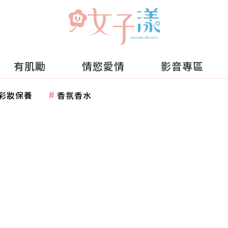
有肌勵
情慾愛情
影音專區
彩妝保養
香氛香水