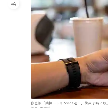
你也被「請掃一下QRcode喔！」綁架了嗎？
趁早-張念慈