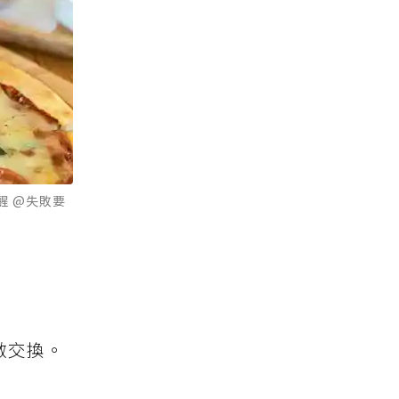
醒 @失敗要
做交換。