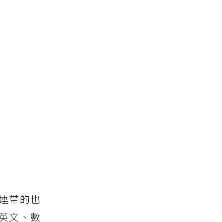
：
連帶的也
英文、數