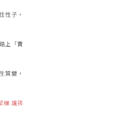
住性子，
踏上「賣
生質變，
緊繃 讓孩