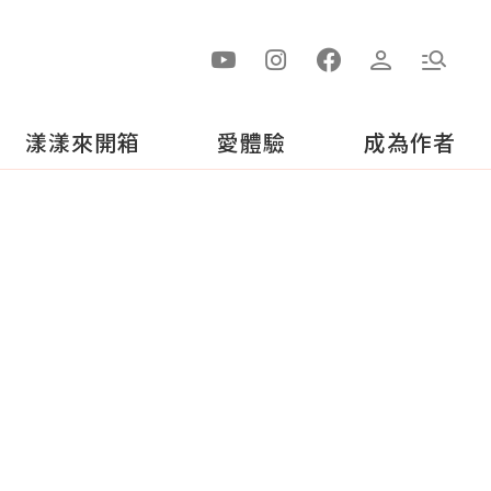
漾漾來開箱
愛體驗
成為作者