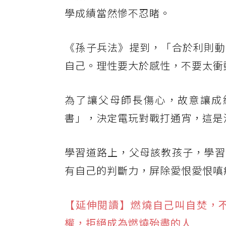
學成績當然慘不忍睹。
《孫子兵法》提到，「合於利則動
自己。理性要大於感性，不要太衝
為了讓父母師長傷心，故意讓成
書」，決定電玩對戰打通宵，這是
學習道路上，父母該教孩子，學習
有自己的判斷力，屏除愛恨愛恨嗔
【延伸閱讀】燃燒自己叫自焚，
權，拒絕成為燃燒殆盡的人