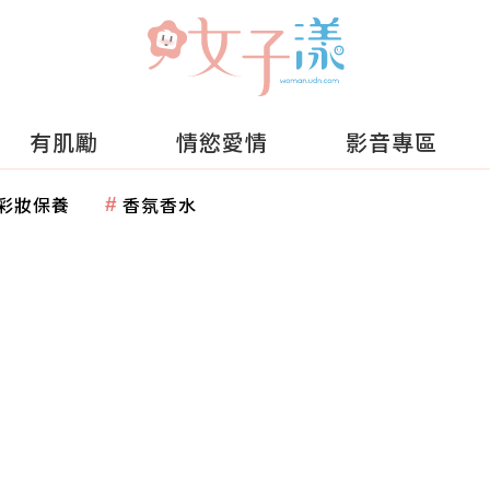
有肌勵
情慾愛情
影音專區
彩妝保養
香氛香水