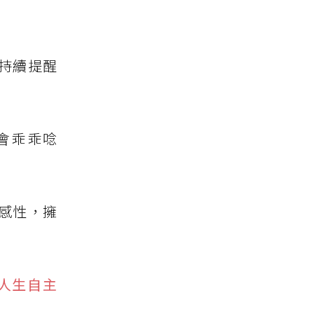
持續提醒
會乖乖唸
感性，擁
人生自主