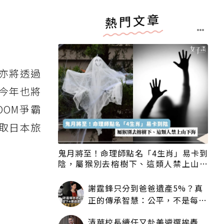
熱門文章
亦將透過
今年也將
OOM爭霸
取日本旅
鬼月將至！命理師點名「4生肖」易卡到
陰，屬猴別去榕樹下、這類人禁上山下
海
謝霆鋒只分到爸爸遺產5%？真
正的傳承智慧：公平，不是每個
人拿一樣多
清華校長續任又赴美遴選挨轟