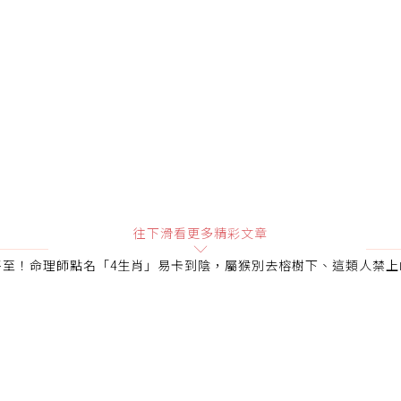
往下滑看更多精彩文章
將至！命理師點名「4生肖」易卡到陰，屬猴別去榕樹下、這類人禁上