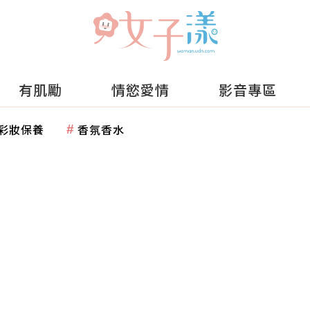
有肌勵
情慾愛情
影音專區
彩妝保養
香氛香水