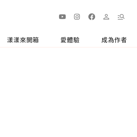
漾漾來開箱
愛體驗
成為作者