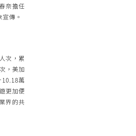
春奈擔任
象宣傳。
人次，累
居次，美加
0.18萬
旅遊更加便
業界的共