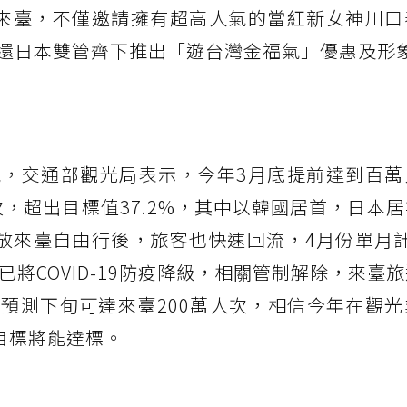
來臺，不僅邀請擁有超高人氣的當紅新女神川口
還日本雙管齊下推出「遊台灣金福氣」優惠及形
，交通部觀光局表示，今年3月底提前達到百萬
1人次，超出目標值37.2%，其中以韓國居首，日本
放來臺自由行後，旅客也快速回流，4月份單月計1
已將COVID-19防疫降級，相關管制解除，來臺
預測下旬可達來臺200萬人次，相信今年在觀光
目標將能達標。