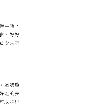
伴手禮，
食、好好
這次來臺
，這次能
好吃的美
可以拍出