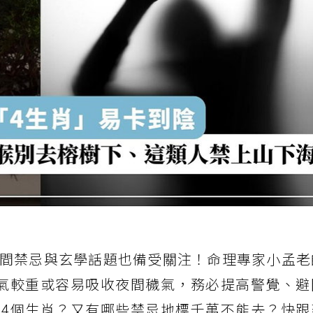
間禁忌與玄學話題也備受關注！命理專家小孟老
氣較重或容易吸收夜間穢氣，務必提高警覺、避
4個生肖？又有哪些禁忌地標千萬不能去？快跟