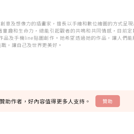
an一位充滿創意及想像力的插畫家，擅長以手繪和數位繪圖的方式呈
著童趣和生命力，總能引起觀者的共鳴和共同情感，目前定
aylee 作品及手機line貼圖創作。她希望透過她的作品，讓人們
挑戰，讓自己及世界更美好。
贊助作者，好內容值得更多人支持。
贊助
贊助說明