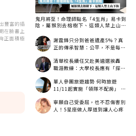
鬼月將至！命理師點名「4生肖」易卡到
現出豐富的插
陰，屬猴別去榕樹下、這類人禁上山下
期在臉書上
海
能夠正面積極
謝霆鋒只分到爸爸遺產5%？真
正的傳承智慧：公平，不是每個
人拿一樣多
清華校長續任又赴美遴選挨轟
職涯教練：大學校長應有「探
索」職涯權利嗎？
單人參團旅遊趨勢 何時旅遊
11/11起實施「領隊不配房」 落
單更免收單房差
寧願自己受委屈，也不忍傷害別
人！5星座做人厚道到讓人心疼