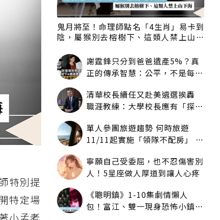
鬼月將至！命理師點名「4生肖」易卡到
陰，屬猴別去榕樹下、這類人禁上山下
海
謝霆鋒只分到爸爸遺產5%？真
正的傳承智慧：公平，不是每個
人拿一樣多
清華校長續任又赴美遴選挨轟
職涯教練：大學校長應有「探
索」職涯權利嗎？
單人參團旅遊趨勢 何時旅遊
11/11起實施「領隊不配房」 落
單更免收單房差
寧願自己受委屈，也不忍傷害別
人！5星座做人厚道到讓人心疼
師特別提
《聰明鎮》1-10集劇情懶人
開特定場
包！富江、雙一現身恐怖小鎮，
著小孟老
死亡規則與結局一次看