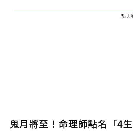
鬼月
為了鼓勵作者持續創作更好的內容，
的點數贈送給作者，一旦使用贊助點數
U 利點數 1 點 = NTD 1 元。
我已詳閱贊助說明，且同意站方的使用
您當前剩餘 U 利點數：
0
點；前往
購買
鬼月將至！命理師點名「4