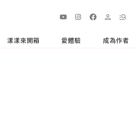
漾漾來開箱
愛體驗
成為作者