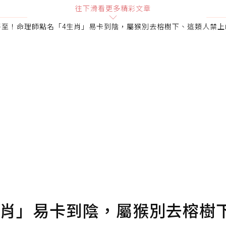
往下滑看更多精彩文章
將至！命理師點名「4生肖」易卡到陰，屬猴別去榕樹下、這類人禁上
會員可以使用「贊助」功能實質回饋給喜愛的作者。可將您認
即不得撤銷，單筆贊助最低點數為30點，最高點數沒有上限
確認送出
條款。
點數
生肖」易卡到陰，屬猴別去榕樹