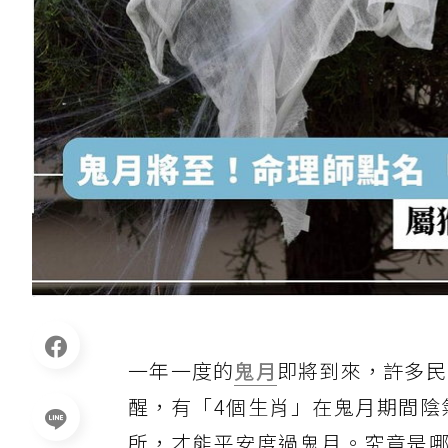
一年一度的
鬼月
即將到來，許多民
醒，有「4個生肖」在鬼月期間陰
所，才能平安度過鬼月。究竟是哪