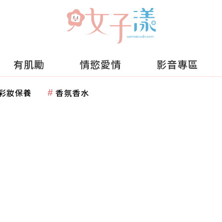
有肌勵
情慾愛情
影音專區
彩妝保養
香氛香水