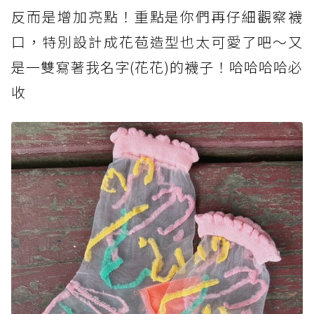
反而是增加亮點！重點是你們再仔細觀察襪
口，特別設計成花苞造型也太可愛了吧～又
是一雙寫著我名字(花花)的襪子！哈哈哈哈必
收