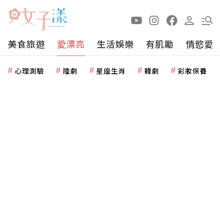
美食旅遊
愛漂亮
生活娛樂
有肌勵
情慾愛
心理測驗
陸劇
星座生肖
韓劇
彩妝保養