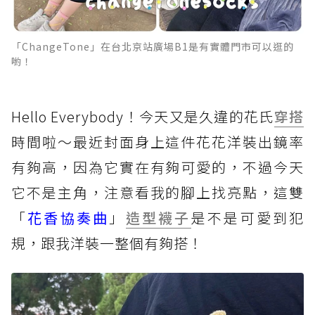
「ChangeTone」在台北京站廣場B1是有實體門市可以逛的
喲！
Hello Everybody！今天又是久違的花氏
穿搭
時間啦～最近封面身上這件花花洋裝出鏡率
有夠高，因為它實在有夠可愛的，不過今天
它不是主角，注意看我的腳上找亮點，這雙
「
花香協奏曲
」
造型
襪子
是不是可愛到犯
規，跟我洋裝一整個有夠搭！