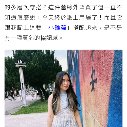
的多層次穿搭？這件蕾絲外罩買了但一直不
知道怎麼說，今天終於派上用場了！而且它
跟我腳上這雙「
小雛菊
」搭配起來，是不是
有一種莫名的協調感。