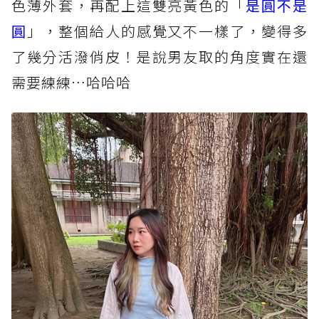
色薄外套，再配上這雙亮黃色的「
是圓不是
圓
」，整個給人的感覺又不一樣了，變得多
了幾分活潑俏皮！是說男友取的角度實在還
需要練練…哈哈哈