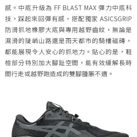
感。中底升級為 FF BLAST MAX 彈力中底科
技，踩起來回彈有感，搭配獨家 ASICSGRIP
防滑抓地橡膠大底與專用越野齒紋，無論是
濕滑的陡峭山路還是雨天都市的騎樓磁磚，
都能展現令人安心的抓地力。貼心的是，鞋
楦部分特別加大腳趾空間，能有效緩解長時
間行走或越野跑造成的雙腳腫脹不適。