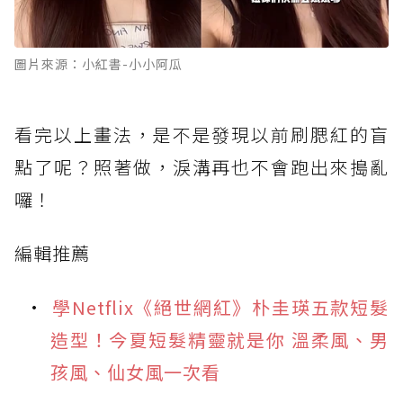
圖片來源：小紅書-小小阿瓜
看完以上畫法，是不是發現以前刷腮紅的盲
點了呢？照著做，淚溝再也不會跑出來搗亂
囉！
編輯推薦
學Netflix《絕世網紅》朴圭瑛五款短髮
造型！今夏短髮精靈就是你 溫柔風、男
孩風、仙女風一次看