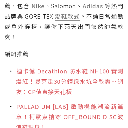
薦，包含
Nike
、Salomon、
Adidas
等熱門
品牌與 GORE-TEX
潮鞋款式
。不論日常通勤
或戶外穿搭，讓你下雨天出門依然帥氣乾
爽！
編輯推薦
迪卡儂 Decathlon 防水鞋 NH100 實測
爆紅！暴雨走30分鐘踩水坑全乾爽⋯網
友：CP值直接天花板
PALLADIUM [LAB] 啟動機能潮流新篇
章！柯震東搶穿 OFF_BOUND DISC波
浪鞋現身！