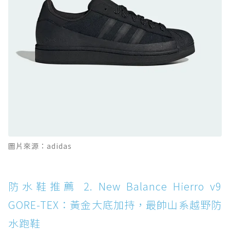
防水鞋推薦 10. PUMA Voyage NITRO™ 4
GORE-TEX：氮氣中底注入，回彈與防滑兼具的
全天候越野跑鞋
防水鞋推薦 11. On Cloudhorizon 2 WP：腳
感軟彈、搭載 Missiongrip™ 的防水輕越野鞋
防水鞋推薦 12. Vans Crosspath XC GORE-
TEX：搭載 Vibram 大底與 GORE-TEX，顛覆
滑板印象的防水鞋
防水鞋推薦 13. Dr. Martens 1460 Rain
圖片來源：adidas
Boot：馬汀首款雨靴登場，經典八孔加上全防
水 PVC
防水鞋推薦 14. SKECHERS BADGER
防水鞋推薦 2. New Balance Hierro v9
WATERPROOF：一踩即穿懶人神器！搭載固特
GORE-TEX：黃金大底加持，最帥山系越野防
異大底與全防水厚底健走鞋
水跑鞋
防水鞋推薦 15. Brooks Cascadia 19 GTX：注