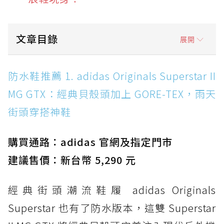
文章目錄
展開
防水鞋推薦 1. adidas Originals Superstar II
防水鞋推薦 1. adidas Originals Superstar II
MG GTX：經典貝殼頭加上 GORE-TEX，雨天街
MG GTX：經典貝殼頭加上 GORE-TEX，雨天
頭穿搭神鞋
街頭穿搭神鞋
防水鞋推薦 2. New Balance Hierro v9 GORE-
TEX：黃金大底加持，最帥山系越野防水跑鞋
購買通路：adidas 官網及指定門市
防水鞋推薦 3. Nike Dunk Low GORE-TEX：
經典 Dunk 輪廓加上防水科技，雨天穿搭帥度不
建議售價：新台幣 5,290 元
打折
經典街頭潮流鞋履 adidas Originals
防水鞋推薦 4. ASICS TRABUCO 14 GTX：搭
載 GORE-TEX 隱形貼合科技，全方位防水神鞋
Superstar 也有了防水版本，這雙 Superstar
防水鞋推薦 5. Salomon XT-6 GORE-TEX：潮