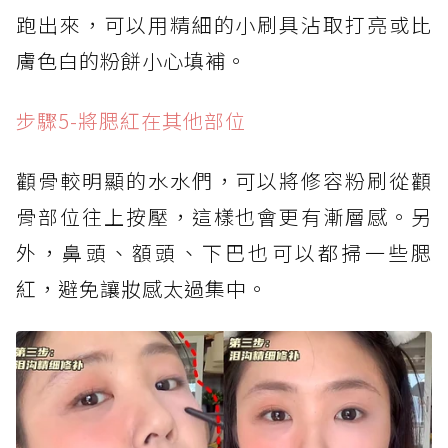
跑出來，可以用精細的小刷具沾取打亮或比
膚色白的粉餅小心填補。
步驟5-將腮紅在其他部位
顴骨較明顯的水水們，可以將修容粉刷從顴
骨部位往上按壓，這樣也會更有漸層感。另
外，鼻頭、額頭、下巴也可以都掃一些腮
紅，避免讓妝感太過集中。