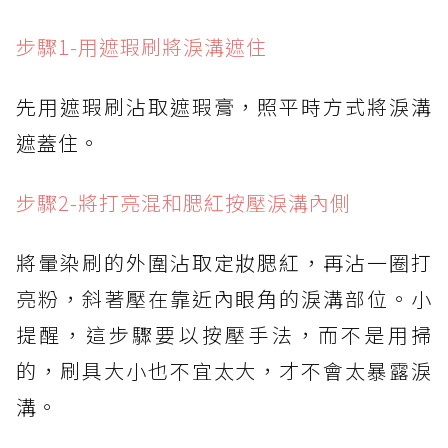
步驟1-用遮瑕刷將淚溝遮住
先用遮瑕刷沾取遮瑕膏，照平時方式將淚溝
遮蓋住。
步驟2-將打亮混和腮紅按壓淚溝內側
將暈染刷的外圍沾取定妝腮紅，再沾一圈打
亮粉，斜著壓在靠近內眼角的淚溝部位。小
提醒，這步驟要以按壓手法，而不是用掃
的，刷具大小也不宜太大，才不會太暴露淚
溝。