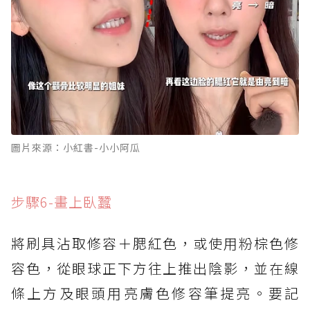
圖片來源：小紅書-小小阿瓜
步驟6-畫上臥蠶
將刷具沾取修容＋腮紅色，或使用粉棕色修
容色，從眼球正下方往上推出陰影，並在線
條上方及眼頭用亮膚色修容筆提亮。要記