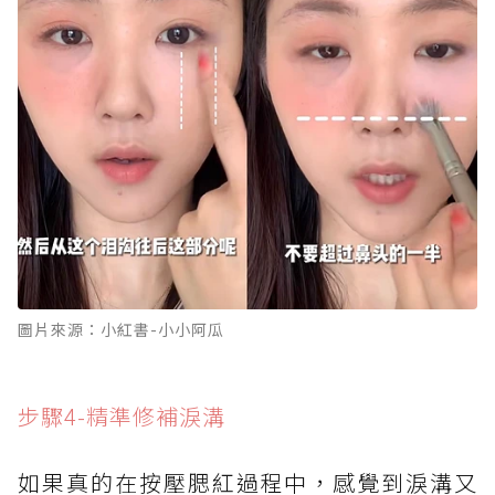
圖片來源：小紅書-小小阿瓜
步驟4-精準修補淚溝
如果真的在按壓腮紅過程中，感覺到淚溝又