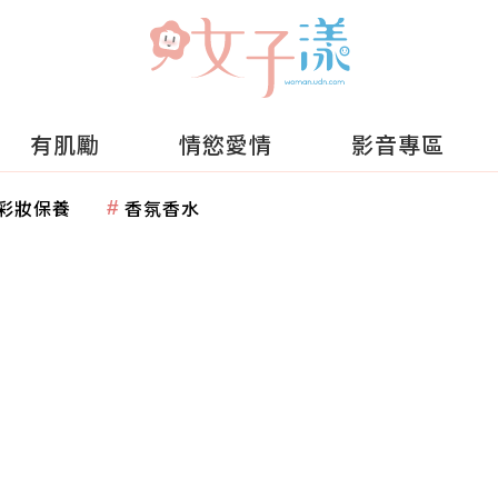
有肌勵
情慾愛情
影音專區
彩妝保養
香氛香水