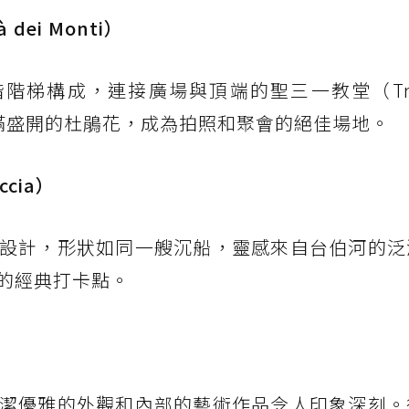
 dei Monti）
梯構成，連接廣場與頂端的聖三一教堂（Trinit
擺滿盛開的杜鵑花，成為拍照和聚會的絕佳場地。
ccia）
設計，形狀如同一艘沉船，靈感來自台伯河的泛
的經典打卡點。
）
潔優雅的外觀和內部的藝術作品令人印象深刻。