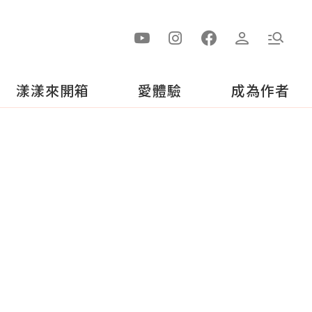
漾漾來開箱
愛體驗
成為作者