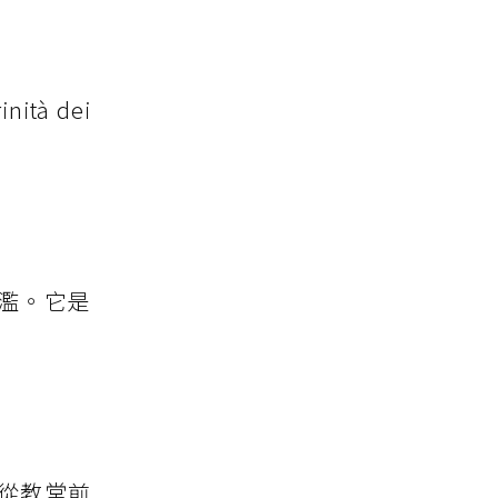
à dei
濫。它是
從教堂前