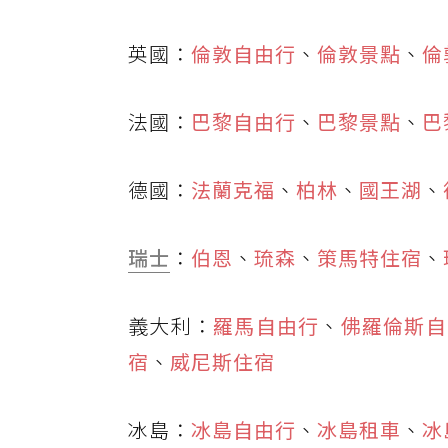
英國：
倫敦自由行
、
倫敦景點
、
倫
法國：
巴黎自由行
、
巴黎景點
、
巴
德國：
法蘭克福
、
柏林
、
國王湖
、
瑞士
：
伯恩
、
琉森
、
策馬特住宿
、
義大利：
羅馬自由行
、
佛羅倫斯自
宿
、
威尼斯住宿
冰島：
冰島自由行
、
冰島租車
、
冰