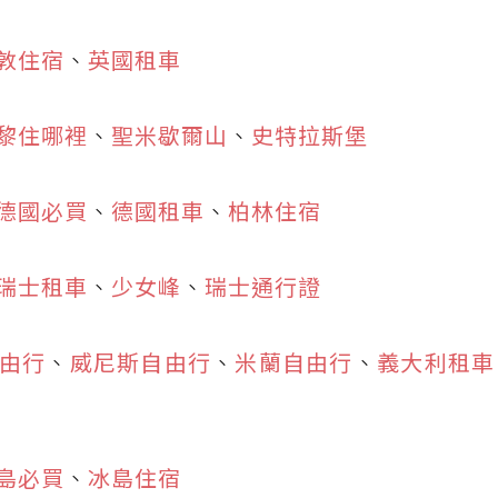
敦住宿
、
英國租車
黎住哪裡
、
聖米歇爾山
、
史特拉斯堡
德國必買
、
德國租車
、
柏林住宿
瑞士租車
、
少女峰
、
瑞士通行證
由行
、
威尼斯自由行
、
米蘭自由行
、
義大利租車
島必買
、
冰島住宿