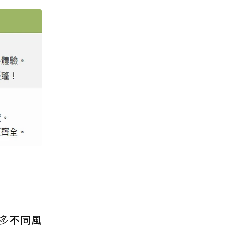
多
不同風