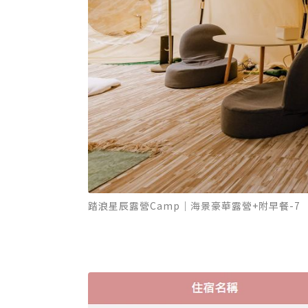
踏浪星辰露營Camp｜海景豪華露營+附早餐-7