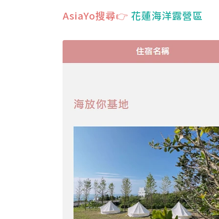
AsiaYo搜尋👉
花蓮海洋露營區