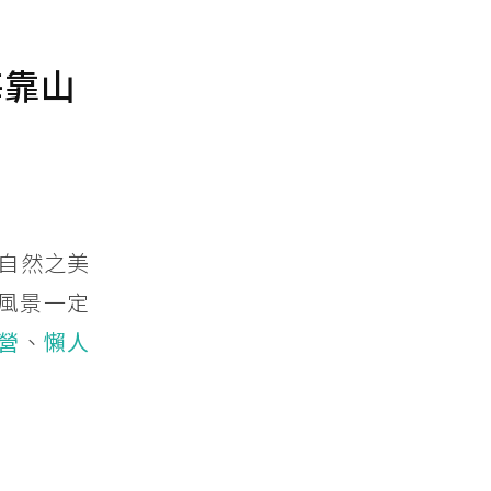
海靠山
自然之美
風景一定
營
、
懶人