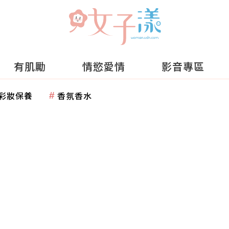
有肌勵
情慾愛情
影音專區
彩妝保養
香氛香水