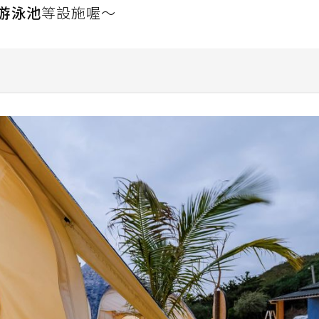
游泳池
等設施喔～