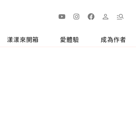
漾漾來開箱
愛體驗
成為作者