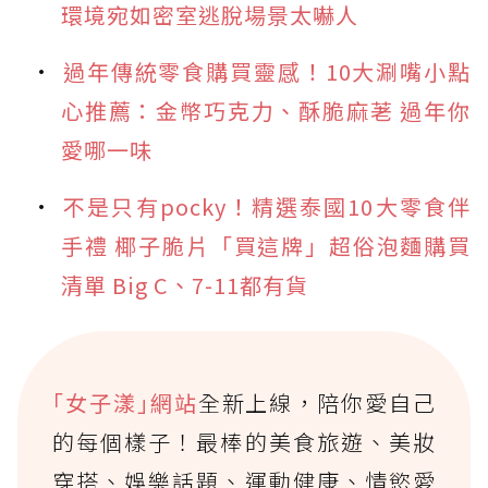
環境宛如密室逃脫場景太嚇人
過年傳統零食購買靈感！10大涮嘴小點
心推薦：金幣巧克力、酥脆麻荖 過年你
愛哪一味
不是只有pocky！精選泰國10大零食伴
手禮 椰子脆片「買這牌」超俗泡麵購買
清單 Big C、7-11都有貨
｢女子漾｣網站
全新上線，陪你愛自己
的每個樣子！最棒的美食旅遊、美妝
穿搭、娛樂話題、運動健康、情慾愛