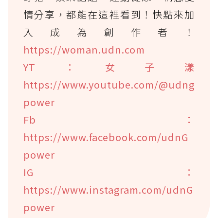
情分享，都能在這裡看到！快點來加
入成為創作者！
https://woman.udn.com
YT：女子漾
https://www.youtube.com/@udng
power
Fb：
https://www.facebook.com/udnG
power
IG：
https://www.instagram.com/udnG
power