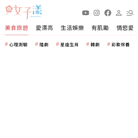
美食旅遊
愛漂亮
生活娛樂
有肌勵
情慾愛
心理測驗
陸劇
星座生肖
韓劇
彩妝保養