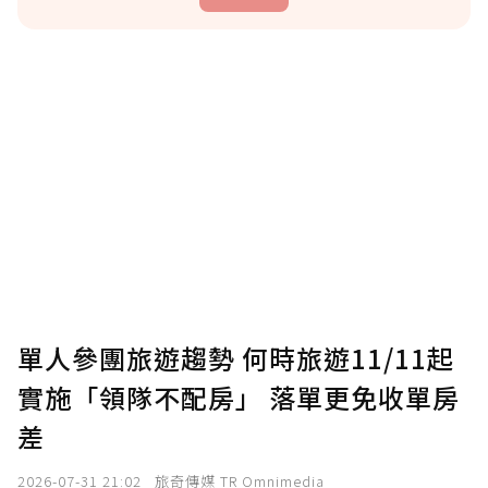
贊助說明
為了鼓勵作者持續創作更好的內容，會員可以
使用「贊助」功能實質回饋給喜愛的作者。可
將您認為適合的點數贈送給作者，一旦使用贊
助點數即不得撤銷，單筆贊助最低點數為30
點，最高點數沒有上限。
U 利點數 1 點 = NTD 1 元。
單人參團旅遊趨勢 何時旅遊11/11起
實施「領隊不配房」 落單更免收單房
確認送出
差
我已詳閱贊助說明，且同意站方的使用條款。
2026-07-31 21:02
旅奇傳媒 TR Omnimedia