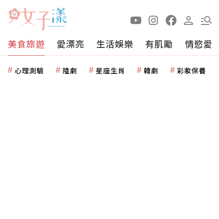
美食旅遊
愛漂亮
生活娛樂
有肌勵
情慾愛
心理測驗
陸劇
星座生肖
韓劇
彩妝保養