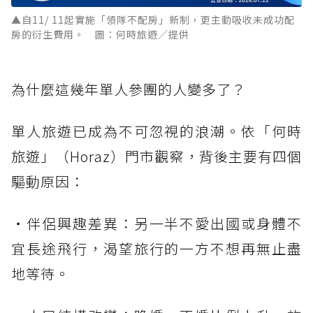
▲自11/ 11起實施「領隊不配房」新制，更主動吸收未成功配
房的衍生費用。 圖：何時旅遊／提供
為什麼這幾年單人參團的人變多了？
單人旅遊已成為不可忽視的浪潮。依「何時
旅遊」（Horaz）門市觀察，背後主要有四個
驅動原因：
・伴侶興趣差異：另一半不愛出國或身體不
宜長途飛行，渴望旅行的一方不想再無止盡
地等待。