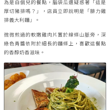
為是自個兒的餐點，腦袋瓜還疑惑著「這是
厚切豬排嗎？」，店員立即說明是「腓力雞
排義大利麵」。
微微煎過的軟嫩雞肉片置於線條山脈旁，深
綠色青醬依附於細長的麵條上，喜歡這餐點
的香醇奶香滋味。