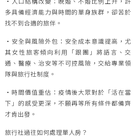
・人口結構改變：晚婚、不婚比例上升，許
多具備經濟能力與時間的單身族群，卻苦於
找不到合適的旅伴。
・安全與風險外包：安全成本意識提高，尤
其女性旅客傾向利用「跟團」將語言、交
通、醫療、治安等不可控風險，交給專業領
隊與旅行社制度。
・時間價值重估：疫情後大眾對於「活在當
下」的感受更深，不願再等所有條件都備齊
才肯出發。
旅行社過往如何處理單人房？