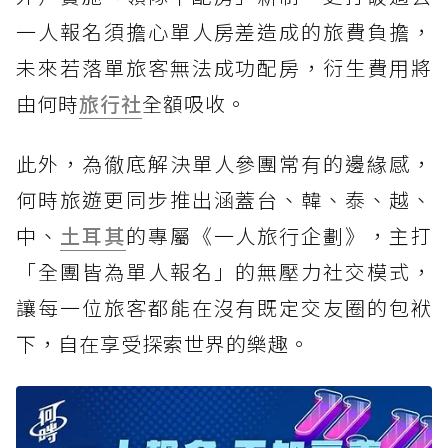
一人報名須擔心單人房差造成的旅費負擔，
未來若落單旅客無法成功配房，衍生費用將
由何時
旅行社
全額吸收。
此外，為徹底解決單人參團常有的邊緣感，
何時旅遊更同步推出涵蓋台、韓、泰、越、
中、
土耳其
的專屬《一人旅行企劃》，主打
「全團皆為單人報名」的無壓力社交模式，
讓每一位旅客都能在沒有既定交友圈的包袱
下，自在享受探索世界的樂趣。