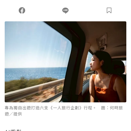
您當前剩餘 U 利點數：
0
點；前往
購買點數
專為獨自出遊打造六支《一人旅行企劃》行程。 圖：何時旅
遊／提供