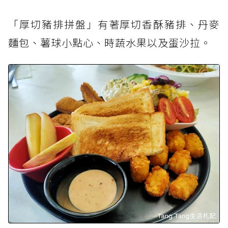
「厚切豬排拼盤」有著厚切香酥豬排、丹麥
麵包、薯球小點心、時蔬水果以及蛋沙拉。