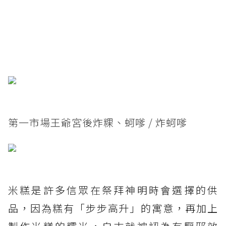
第一市場王爺宮後炸粿、蚵嗲 / 炸蚵嗲
米糕是許多信眾在祭拜神明時會選擇的供
品，因為糕有「步步高升」的寓意，再加上