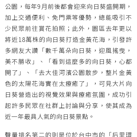
公園，每年9月前後都會迎來向日葵盛開期，
加上交通便利、免門票等優勢，總能吸引不
少民眾前往賞花拍照；此外，園區去年更以
將近18萬株的向日葵打造金黃花海，引發許
多網友大讚「數千萬朵向日葵，迎風搖曳，
美不勝收」、「看到這麼多的向日葵，心都
開了」、「去大佳河濱公園散步，整片金黃
色的太陽花海實在太療癒了」，可見大片向
日葵營造出的視覺效果與療癒氛圍，成功引
起許多民眾在社群上討論與分享，使其成為
近一年最具人氣的向日葵景點。
聲量排名第二的則是位於台中市的「后里環