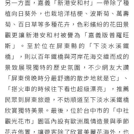
另一方面，嘉義「新港安和村」一帶除了種
植向日葵外，也栽培洋桔梗、波斯菊、萬壽
菊、百日草等多種花卉，色彩繽紛的花田景
觀更讓新港安和村被譽為「嘉義版普羅旺
斯」。至於位在屏東縣的「下淡水溪鐵
橋」，則以百年鐵橋與河岸花海交織而成的
景致展現獨特的歷史氛圍，不少網友大讚
「屏東傍晚時分最舒適的散步地就是它」、
「搭火車的時候往下看也超級漂亮」，推薦
民眾到屏東旅遊，不妨順道至下淡水溪鐵橋
欣賞獨特美景。最後，位於台中市的「中社
觀光花市」園區內設有歐洲風情造景與季節
花卉佈置，讓遊客除了欣賞美麗花海外，也