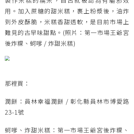
製作米糕的糯米，自古就被認為有驅邪效
用。加入蔗糖的甜米糕，裹上粉漿後，油炸
到外皮酥脆，米糕香甜透軟，是目前市場上
難見的古早味甜點。(照片：第一市場王爺宮
後炸粿、蚵嗲 / 炸甜米糕)
那裡買：
潤餅：員林幸福潤餅 / 彰化縣員林市博愛路
23-1號
蚵嗲、炸甜米糕：第一市場王爺宮後炸粿、