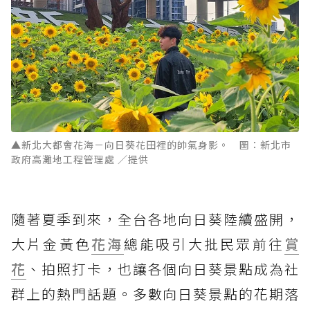
▲新北大都會花海－向日葵花田裡的帥氣身影。 圖：新北市
政府高灘地工程管理處 ／提供
隨著夏季到來，全台各地向日葵陸續盛開，
大片金黃色
花海
總能吸引大批民眾前往
賞
花
、拍照打卡，也讓各個向日葵景點成為社
群上的熱門話題。多數向日葵景點的花期落