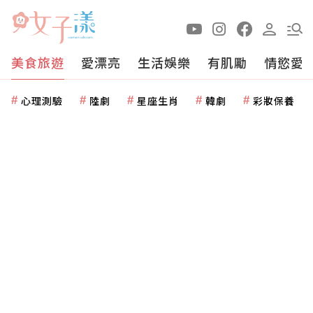
美食旅遊
愛漂亮
生活娛樂
有肌勵
情慾愛
心理測驗
陸劇
星座生肖
韓劇
彩妝保養