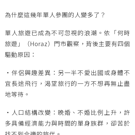
為什麼這幾年單人參團的人變多了？
單人旅遊已成為不可忽視的浪潮。依「何時
旅遊」（Horaz）門市觀察，背後主要有四個
驅動原因：
・伴侶興趣差異：另一半不愛出國或身體不
宜長途飛行，渴望旅行的一方不想再無止盡
地等待。
・人口結構改變：晚婚、不婚比例上升，許
多具備經濟能力與時間的單身族群，卻苦於
找不到合適的旅伴。