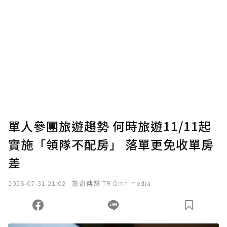
贊助說明
為了鼓勵作者持續創作更好的內容，會員可以
使用「贊助」功能實質回饋給喜愛的作者。可
將您認為適合的點數贈送給作者，一旦使用贊
助點數即不得撤銷，單筆贊助最低點數為30
點，最高點數沒有上限。
U 利點數 1 點 = NTD 1 元。
單人參團旅遊趨勢 何時旅遊11/11起
實施「領隊不配房」 落單更免收單房
確認送出
差
我已詳閱贊助說明，且同意站方的使用條款。
2026-07-31 21:02
旅奇傳媒 TR Omnimedia
您當前剩餘 U 利點數：
0
點；前往
購買點數