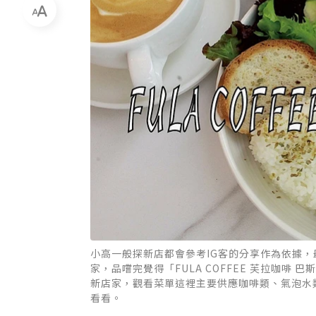
小高一般探新店都會參考IG客的分享作為依據
家，品嚐完覺得「FULA COFFEE 芙拉咖
新店家，觀看菜單這裡主要供應咖啡類、氣泡水
看看。