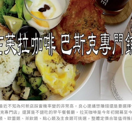
，最近不知為何新店踩雷機率變的非常高，良心建議想賺錢還是要選擇
啡 巴斯克專門店」還算是不錯吃的早午餐餐廳，拉芙咖啡是今年初開幕至
類、歐蕾類、茶飲類、點心類及主食類可挑選，整體定價合理值得推