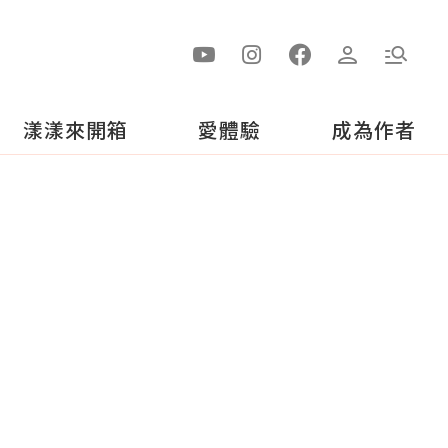
漾漾來開箱
愛體驗
成為作者