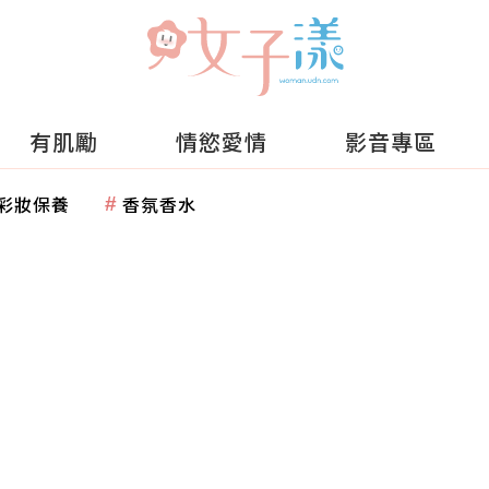
有肌勵
情慾愛情
影音專區
彩妝保養
香氛香水