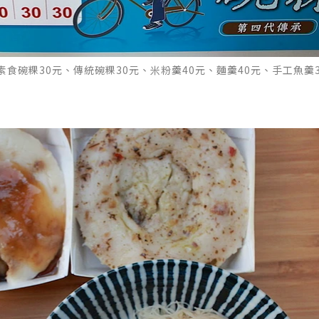
食碗粿30元、傳統碗粿30元、米粉羹40元、麵羹40元、手工魚羹