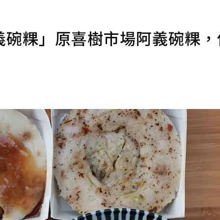
義碗粿」原喜樹市場阿義碗粿，