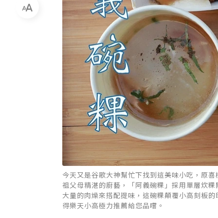
今天又是谷歌大神幫忙下找到這美味小吃，原喜
祖父母精湛的廚藝，「阿義碗粿」採用單層炊粿
大量的肉燥來搭配提味，這碗粿顛覆小高刻板的
得樂天小高極力推薦給您品嚐。