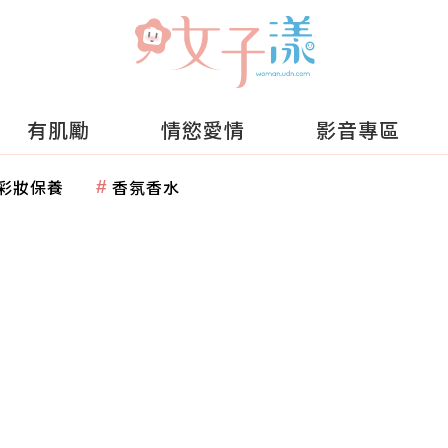
有肌勵
情慾愛情
影音專區
彩妝保養
香氛香水