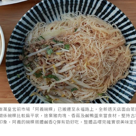
樹萬皇宮前市場「阿義碗粿」已搬遷至永福路上，全新透天店面由第
關係碗粿比較扁平狀，捨棄豬肉塊、香菇及鹹鴨蛋來當食材，堅持古
印象，阿義的碗粿糕體鹹香Q彈有勁好吃，整體品嚐完確實很美味定