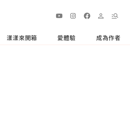
漾漾來開箱
愛體驗
成為作者