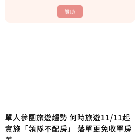
贊助
贊助說明
為了鼓勵作者持續創作更好的內容，會員可以
使用「贊助」功能實質回饋給喜愛的作者。可
將您認為適合的點數贈送給作者，一旦使用贊
助點數即不得撤銷，單筆贊助最低點數為30
點，最高點數沒有上限。
U 利點數 1 點 = NTD 1 元。
單人參團旅遊趨勢 何時旅遊11/11起
實施「領隊不配房」 落單更免收單房
確認送出
差