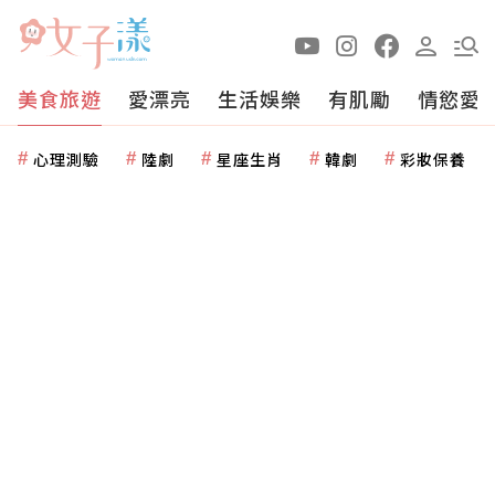
美食旅遊
愛漂亮
生活娛樂
有肌勵
情慾愛
心理測驗
陸劇
星座生肖
韓劇
彩妝保養