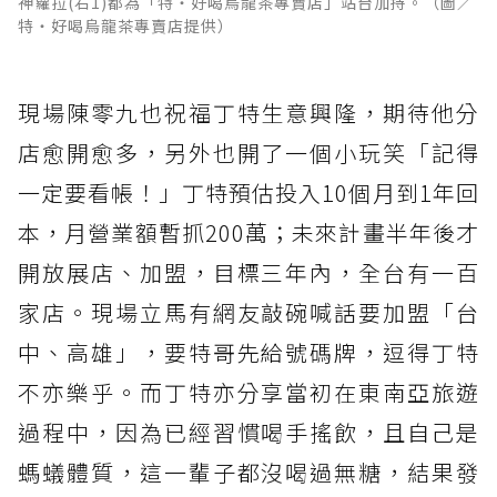
神蘿拉(右1)都為「特‧好喝烏龍茶專賣店」站台加持。（圖／
特‧好喝烏龍茶專賣店提供）
現場陳零九也祝福丁特生意興隆，期待他分
店愈開愈多，另外也開了一個小玩笑「記得
一定要看帳！」丁特預估投入10個月到1年回
本，月營業額暫抓200萬；未來計畫半年後才
開放展店、加盟，目標三年內，全台有一百
家店。現場立馬有網友敲碗喊話要加盟「台
中、高雄」，要特哥先給號碼牌，逗得丁特
不亦樂乎。而丁特亦分享當初在東南亞旅遊
過程中，因為已經習慣喝手搖飲，且自己是
螞蟻體質，這一輩子都沒喝過無糖，結果發