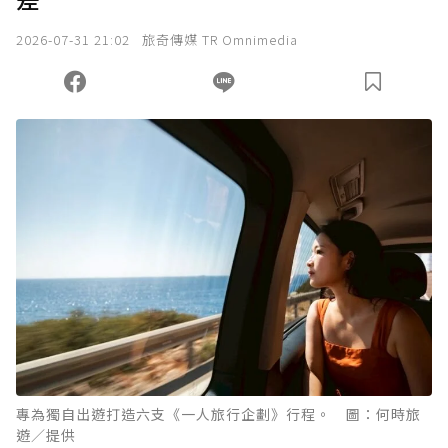
我已詳閱贊助說明，且同意站方的使用條款。
2026-07-31 21:02
旅奇傳媒 TR Omnimedia
您當前剩餘 U 利點數：
0
點；前往
購買點數
專為獨自出遊打造六支《一人旅行企劃》行程。 圖：何時旅
遊／提供