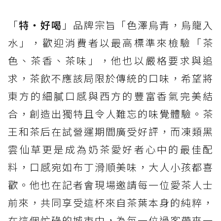
「
特‧好喝
」品牌宗旨「色澤烏青，烏龍入
水」，歡迎消費者以最高標準來檢驗「茶
色、茶香、茶味」，他也以嚴格要求與追
求，茶飲不應該局限於傳統的口味，希望將
東方的細膩口感與西方的豐富香氣完美結
合，創造出獨特且令人難忘的味覺體驗。茶
王和茶后在試營運期間廣受好評，而凍類黑
雲仙草更是成為奶茶愛好者心中的最佳配
料，口感宛如布丁滑順美味，大人小孩都喜
歡。他也在記者會現場邀請每一位愛茶人士
前來，共同享受這杯來自茶葉本身的純粹，
在這個忙碌的城市中，為每一位過客帶來一