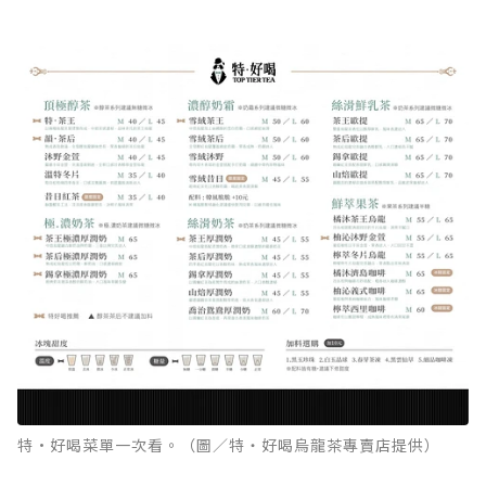
特·好喝菜單一次看。（圖／特‧好喝烏龍茶專賣店提供）