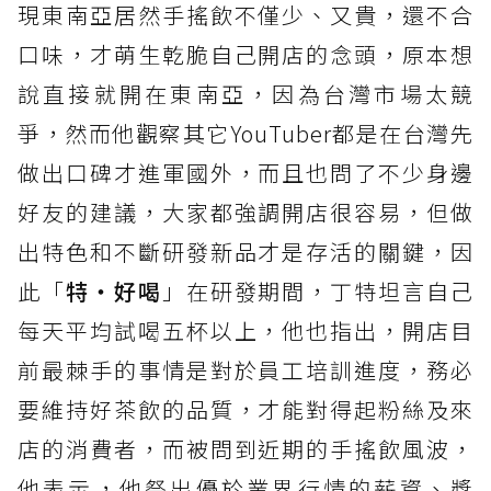
現東南亞居然手搖飲不僅少、又貴，還不合
口味，才萌生乾脆自己開店的念頭，原本想
說直接就開在東南亞，因為台灣市場太競
爭，然而他觀察其它YouTuber都是在台灣先
做出口碑才進軍國外，而且也問了不少身邊
好友的建議，大家都強調開店很容易，但做
出特色和不斷研發新品才是存活的關鍵，因
此「
特‧好喝
」在研發期間，丁特坦言自己
每天平均試喝五杯以上，他也指出，開店目
前最棘手的事情是對於員工培訓進度，務必
要維持好茶飲的品質，才能對得起粉絲及來
店的消費者，而被問到近期的手搖飲風波，
他表示，他祭出優於業界行情的薪資、獎