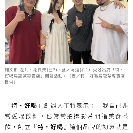
施文彬(左1)、謝夏天(左2)、藝人阿達(右1）受邀出席「特‧
好喝烏龍茶專賣店」開幕活動。（圖／特‧好喝烏龍茶專賣店
提供）
「
特‧好喝
」創辦人丁特表示：「我自己非
常愛喝飲料，也常常拍攝影片開箱美食茶
飲，創立『
特‧好喝』
這個品牌的初衷就是