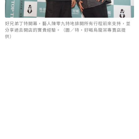
好兄弟丁特開幕，藝人陳零九特地排開所有行程前來支持，並
分享過去開店的寶貴經驗。（圖／特‧好喝烏龍茶專賣店提
供）