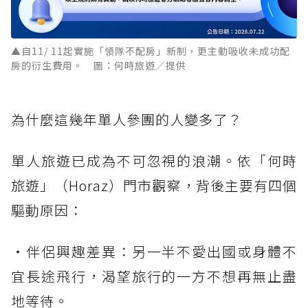
▲自11/ 11起實施「領隊不配房」新制，更主動吸收未成功配
房的衍生費用。 圖：何時旅遊／提供
為什麼這幾年單人參團的人變多了？
單人旅遊已成為不可忽視的浪潮。依「何時
旅遊」（Horaz）門市觀察，背後主要有四個
驅動原因：
・伴侶興趣差異：另一半不愛出國或身體不
宜長途飛行，渴望旅行的一方不想再無止盡
地等待。