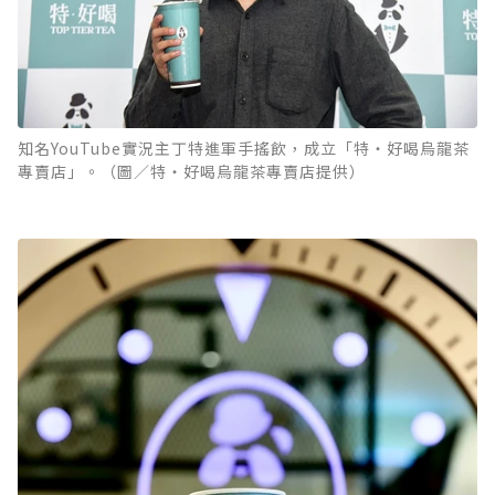
知名YouTube實況主丁特進軍手搖飲，成立「特‧好喝烏龍茶
專賣店」。（圖／特‧好喝烏龍茶專賣店提供）