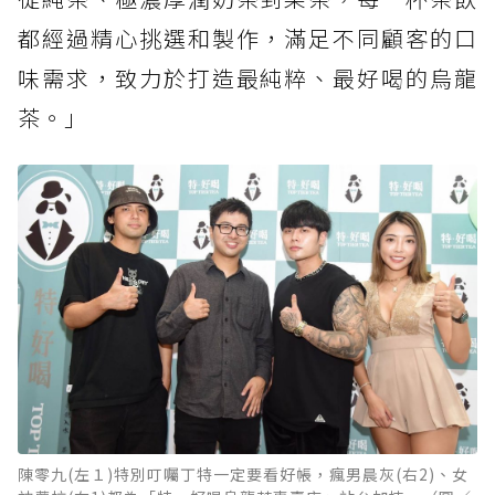
都經過精心挑選和製作，滿足不同顧客的口
味需求，致力於打造最純粹、最好喝的烏龍
茶。」
陳零九(左１)特別叮囑丁特一定要看好帳，瘋男晨灰(右2)、女