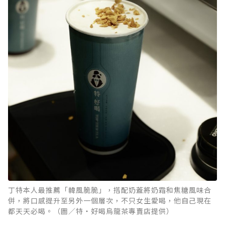
丁特本人最推薦「韓風脆脆」，搭配奶蓋將奶霜和焦糖風味合
併，將口感提升至另外一個層次，不只女生愛喝，他自己現在
都天天必喝。（圖／特‧好喝烏龍茶專賣店提供）