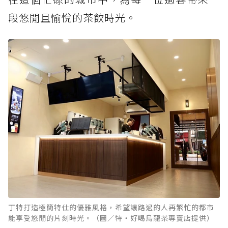
段悠閒且愉悅的茶飲時光。
丁特打造極簡特仕的優雅風格，希望讓路過的人再繁忙的都市
能享受悠閒的片刻時光。（圖／特‧好喝烏龍茶專賣店提供）