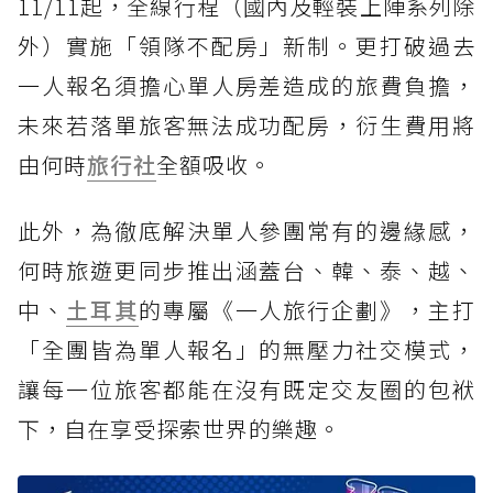
11/11起，全線行程（國內及輕裝上陣系列除
外）實施「領隊不配房」新制。更打破過去
一人報名須擔心單人房差造成的旅費負擔，
未來若落單旅客無法成功配房，衍生費用將
由何時
旅行社
全額吸收。
此外，為徹底解決單人參團常有的邊緣感，
何時旅遊更同步推出涵蓋台、韓、泰、越、
中、
土耳其
的專屬《一人旅行企劃》，主打
「全團皆為單人報名」的無壓力社交模式，
讓每一位旅客都能在沒有既定交友圈的包袱
下，自在享受探索世界的樂趣。