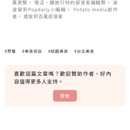
萬瀏覽。 慢活‧趣旅行特約部落客編輯群。 波
波黛莉Popdaily小編輯。 Potato media創作
者。 痞客邦百萬部落客
#聚餐
#美食探店
#桃園美食
#台北美食
喜歡這篇文章嗎？歡迎贊助作者，好內
容值得更多人支持。
贊助
贊助說明