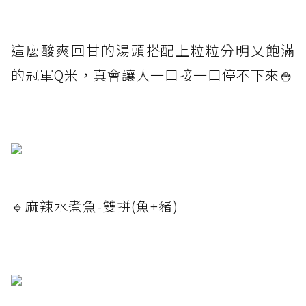
這麼酸爽回甘的湯頭搭配上粒粒分明又飽滿
的冠軍Q米，真會讓人一口接一口停不下來🍚
🔹麻辣水煮魚-雙拼(魚+豬)