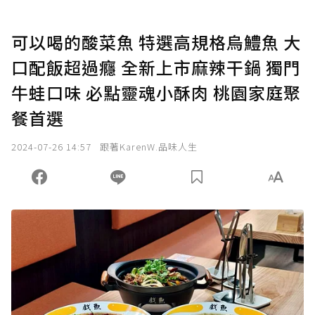
可以喝的酸菜魚 特選高規格烏鱧魚 大
口配飯超過癮 全新上市麻辣干鍋 獨門
牛蛙口味 必點靈魂小酥肉 桃園家庭聚
餐首選
2024-07-26 14:57
跟著KarenW.品味人生