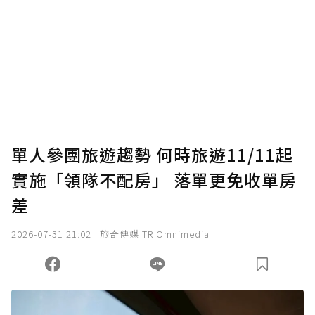
為了鼓勵作者持續創作更好的內容，會員可以
使用「贊助」功能實質回饋給喜愛的作者。可
將您認為適合的點數贈送給作者，一旦使用贊
助點數即不得撤銷，單筆贊助最低點數為30
點，最高點數沒有上限。
U 利點數 1 點 = NTD 1 元。
單人參團旅遊趨勢 何時旅遊11/11起
實施「領隊不配房」 落單更免收單房
確認送出
差
我已詳閱贊助說明，且同意站方的使用條款。
2026-07-31 21:02
旅奇傳媒 TR Omnimedia
您當前剩餘 U 利點數：
0
點；前往
購買點數