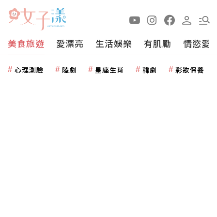
美食旅遊
愛漂亮
生活娛樂
有肌勵
情慾愛
心理測驗
陸劇
星座生肖
韓劇
彩妝保養