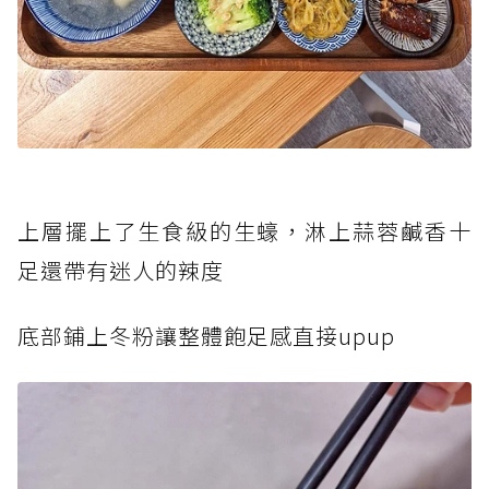
上層擺上了生食級的生蠔，淋上蒜蓉鹹香十
足還帶有迷人的辣度
底部鋪上冬粉讓整體飽足感直接upup