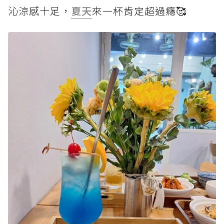
沁涼感十足，
夏天
來一杯肯定超過癮🥰