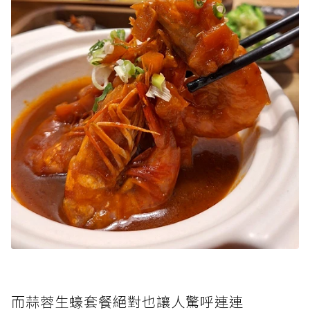
而蒜蓉生蠔套餐絕對也讓人驚呼連連