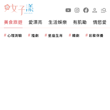
美食旅遊
愛漂亮
生活娛樂
有肌勵
情慾愛
心理測驗
陸劇
星座生肖
韓劇
彩妝保養