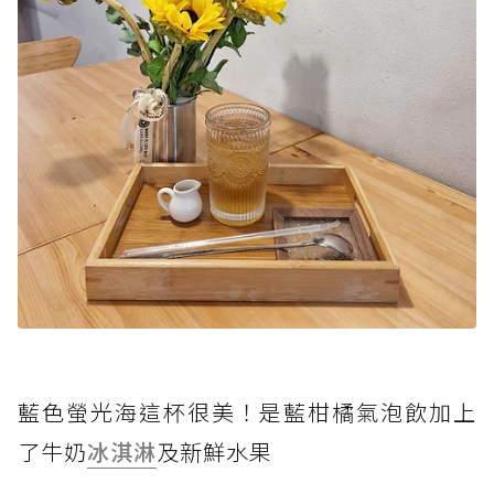
藍色螢光海這杯很美！是藍柑橘氣泡飲加上
了牛奶
冰淇淋
及新鮮水果