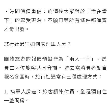
・時間價值重估：疫情後大眾對於「活在當
下」的感受更深，不願再等所有條件都備齊
才肯出發。
旅行社過往如何處理單人房？
團體旅遊的報價預設皆為「兩人一室」，房
費由兩位旅客共同分攤。 過去當消費者獨自
報名參團時，旅行社通常有三種處理方式：
1. 補單人房差：旅客額外付費，全程獨自住
一整間房。