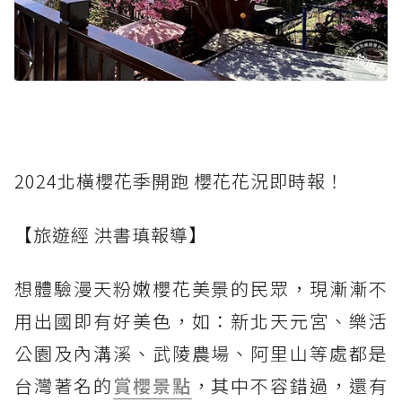
2024北橫櫻花季開跑 櫻花花況即時報！
【旅遊經 洪書瑱報導】
想體驗漫天粉嫩櫻花美景的民眾，現漸漸不
用出國即有好美色，如：新北天元宮、樂活
公園及內溝溪、武陵農場、阿里山等處都是
台灣著名的
賞櫻景點
，其中不容錯過，還有