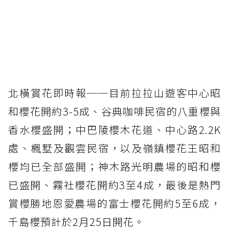
北橫賞花即時報──目前拉拉山遊客中心昭
和櫻花開約3-5成、谷典咖啡民宿的八重櫻與
香水櫻盛開；中巴陵櫻木花道、中心路2.2K
處、楓墅及觀雲民宿，以及嶺鎮櫻花王昭和
櫻均已全部盛開；神木路光明農場的昭和櫻
已盛開、霧社櫻花開約3至4成，最後是熱門
賞櫻勝地恩愛農場的富士櫻花開約5至6成，
千島櫻預計於2月25日開花。