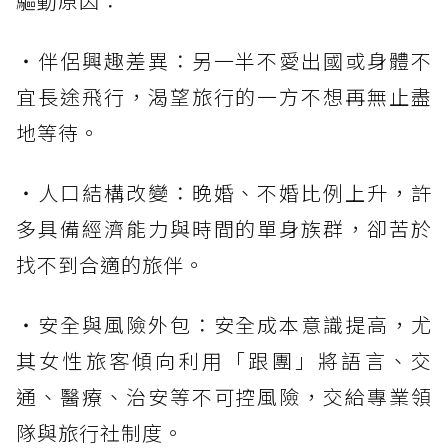
驅動原因：
・伴侶興趣差異：另一半不愛出國或身體不
宜長途飛行，渴望旅行的一方不想再無止盡
地等待。
・人口結構改變：晚婚、不婚比例上升，許
多具備經濟能力與時間的單身族群，卻苦於
找不到合適的旅伴。
・安全與風險外包：安全成本意識提高，尤
其女性旅客傾向利用「跟團」將語言、交
通、醫療、治安等不可控風險，交給專業領
隊與旅行社制度。