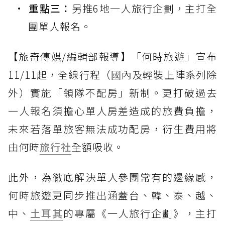
重點三：
另推6地一人旅行企劃，主打全
團單人報名。
【旅奇傳媒/編輯部報導】「何時旅遊」宣布
11/11起，全線行程（國內及輕裝上陣系列除
外）實施「領隊不配房」新制。更打破過去
一人報名須擔心單人房差造成的旅費負擔，
未來若落單旅客無法成功配房，衍生費用將
由何時
旅行社
全額吸收。
此外，為徹底解決單人參團常有的邊緣感，
何時旅遊更同步推出涵蓋台、韓、泰、越、
中、
土耳其
的專屬《一人旅行企劃》，主打