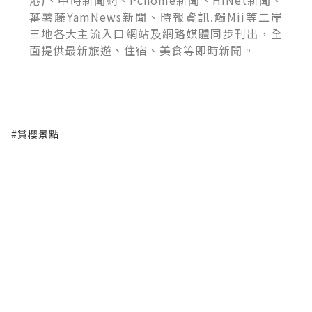
港)、中時新聞網、Pchome新聞、HiNet新聞、
蕃薯藤YamNews新聞、時報資訊.觸Mii等二岸
三地各大主流入口網站及網路媒體同步刊出，全
面提供最新旅遊、住宿、美食等即時新聞。
#賞櫻景點