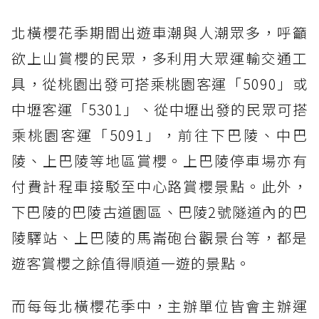
北橫櫻花季期間出遊車潮與人潮眾多，呼籲
欲上山賞櫻的民眾，多利用大眾運輸交通工
具，從桃園出發可搭乘桃園客運「5090」或
中壢客運「5301」、從中壢出發的民眾可搭
乘桃園客運「5091」，前往下巴陵、中巴
陵、上巴陵等地區賞櫻。上巴陵停車場亦有
付費計程車接駁至中心路賞櫻景點。此外，
下巴陵的巴陵古道園區、巴陵2號隧道內的巴
陵驛站、上巴陵的馬崙砲台觀景台等，都是
遊客賞櫻之餘值得順道一遊的景點。
而每每北橫櫻花季中，主辦單位皆會主辦運