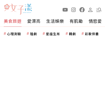
美食旅遊
愛漂亮
生活娛樂
有肌勵
情慾愛
心理測驗
陸劇
星座生肖
韓劇
彩妝保養