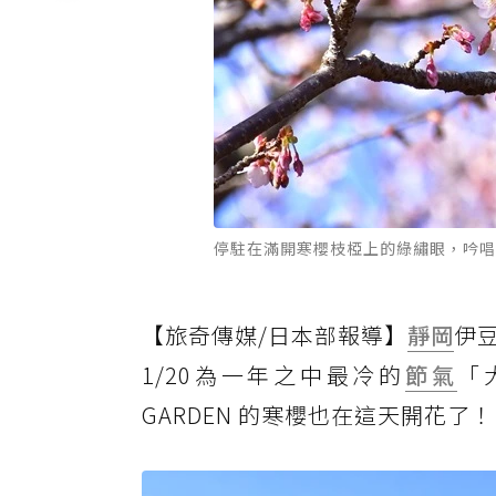
停駐在滿開寒櫻枝椏上的綠繡眼，吟唱
【旅奇傳媒/日本部報導】
靜岡
伊
1/20為一年之中最冷的
節氣
「大
GARDEN 的寒櫻也在這天開花了！