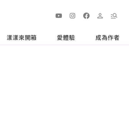
漾漾來開箱
愛體驗
成為作者