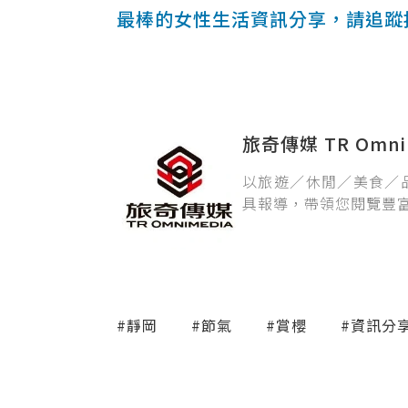
最棒的女性生活資訊分享，請追蹤
旅奇傳媒 TR Omni
以旅遊／休閒／美食／
具報導，帶領您閱覽豐
#靜岡
#節氣
#賞櫻
#資訊分