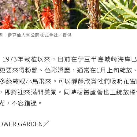
圖：伊豆仙人掌公園株式會社／提供
1973年栽植以來，目前在伊豆半島城崎海岸已
更要來得粉艷、色彩嬌麗，通常在1月上旬綻放、
多綠繡眼小鳥飛來。可以靜靜欣賞牠們吸吮花蜜
，即將迎來滿開美景。同時樹叢蘆薈也正綻放橘
光，不容錯過。
LOWER GARDEN╱