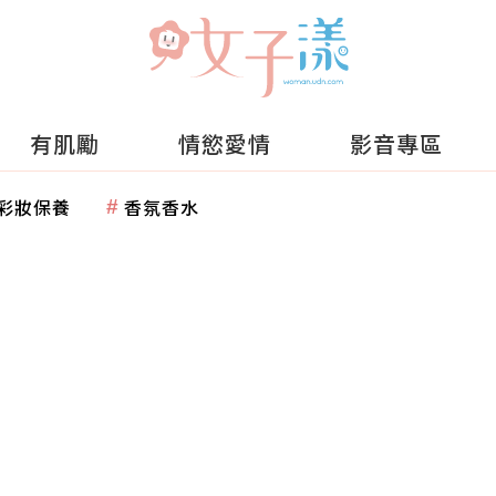
有肌勵
情慾愛情
影音專區
彩妝保養
香氛香水