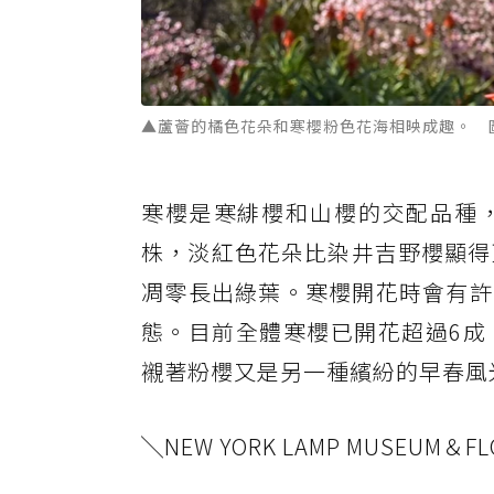
▲蘆薈的橘色花朵和寒櫻粉色花海相映成趣。 
寒櫻是寒緋櫻和山櫻的交配品種，
株，淡紅色花朵比染井吉野櫻顯得
凋零長出綠葉。寒櫻開花時會有許
態。目前全體寒櫻已開花超過6成
襯著粉櫻又是另一種繽紛的早春風
╲NEW YORK LAMP MUSEUM＆F