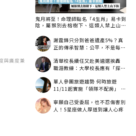
鬼月將至！命理師點名「4生肖」易卡到
陰，屬猴別去榕樹下、這類人禁上山下
海
謝霆鋒只分到爸爸遺產5%？真
正的傳承智慧：公平，不是每個
人拿一樣多
度與廣度兼
清華校長續任又赴美遴選挨轟
職涯教練：大學校長應有「探
索」職涯權利嗎？
單人參團旅遊趨勢 何時旅遊
11/11起實施「領隊不配房」 落
單更免收單房差
寧願自己受委屈，也不忍傷害別
人！5星座做人厚道到讓人心疼