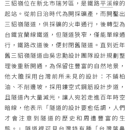
三貂嶺位在新北市瑞芳區，是鐵路
平溪
線的
起站。從前日治時代為開採礦產，而開鑿出
三貂嶺隧道，供採礦的火車通行，後轉型為
台鐵宜蘭線鐵道，但隧道狹窄，僅能單線通
行，鐵路改道後，便封閉舊隧道。直到近年
舊三貂嶺隧道由吳忠勳設計團隊設計規劃整
理後重新開通，為保留住豐富的自然地景，
他大膽採用台灣前所未見的設計：不鋪柏
油、不削邊坡，採用鏤空式鋼筋設計步道，
且隧道內大量減光，讓人宛若走進百年時空
暗線，他表示「隧道的設計要愈低調，人們
才會注意到隧道的歷史和周遭豐富的生
態。」隧道裡可見台灣特有種「台灣葉鼻