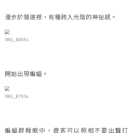
漫步於隧道裡，有種跨入光陰的神祕感。
IMG_8805s
開始出現蝙蝠。
IMG_8793x
蝙蝠群睡眠中，遊客可以照相不要出聲打