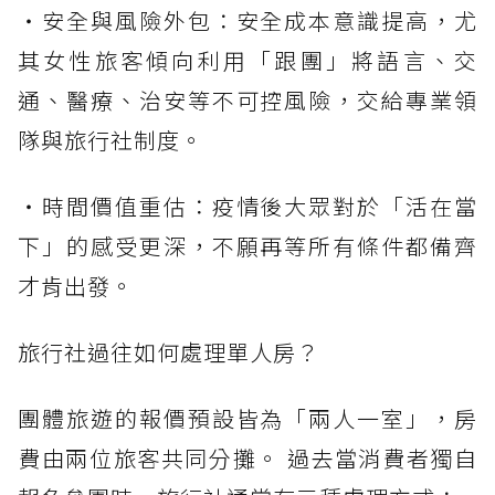
・安全與風險外包：安全成本意識提高，尤
其女性旅客傾向利用「跟團」將語言、交
通、醫療、治安等不可控風險，交給專業領
隊與旅行社制度。
・時間價值重估：疫情後大眾對於「活在當
下」的感受更深，不願再等所有條件都備齊
才肯出發。
旅行社過往如何處理單人房？
團體旅遊的報價預設皆為「兩人一室」，房
費由兩位旅客共同分攤。 過去當消費者獨自