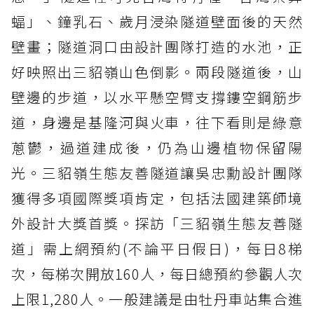
蝠」、鐘乳石、歲月浸染隧道壁面後的天然
壁畫；隧道洞口由設計團隊打造的水池，正
好映照出三貂嶺山色倒影。兩段隧道後，山
壁邊的步道，以水平懸空臂支撐鏤空鋼筋步
道，身邊是基隆河與火車，往下看則是綠意
蔥鬱，過道建成後，仍為山邊植物保留陽
光。三貂嶺生態友善隧道讓吳忠勳設計團隊
獲得多項國際獎項肯定，包括法國建築師境
外設計大獎首獎。探訪「三貂嶺生態友善隧
道」需上網預約(不論平日假日)，每日8梯
次，每梯次開放160人，每日總預約參觀人次
上限1,280人。一般建議是由牡丹車站集合進