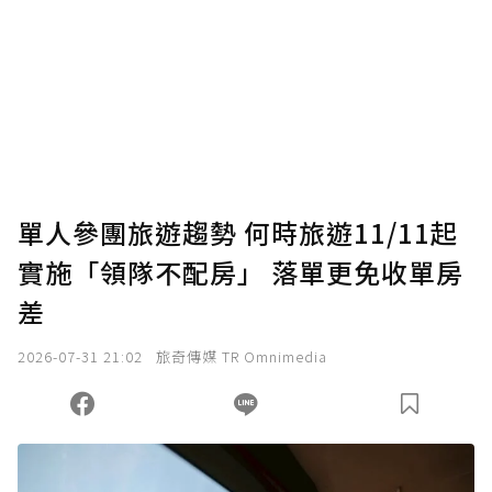
為了鼓勵作者持續創作更好的內容，會員可以
使用「贊助」功能實質回饋給喜愛的作者。可
將您認為適合的點數贈送給作者，一旦使用贊
助點數即不得撤銷，單筆贊助最低點數為30
點，最高點數沒有上限。
U 利點數 1 點 = NTD 1 元。
單人參團旅遊趨勢 何時旅遊11/11起
實施「領隊不配房」 落單更免收單房
確認送出
差
我已詳閱贊助說明，且同意站方的使用條款。
2026-07-31 21:02
旅奇傳媒 TR Omnimedia
您當前剩餘 U 利點數：
0
點；前往
購買點數