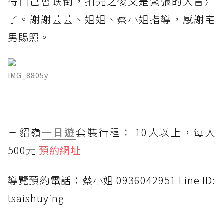
得自己會跌倒，拍完之後又是緊張的大冒汗
了。謝謝芸芸、姐姐、蔡小姐指導，感謝宅
男賜照。
IMG_8805y
三貂嶺
一日遊
套裝行程： 10人以上，每人
500元
預約網址
導覽預約電話：蔡小姐 0936042951 Line ID:
tsaishuying