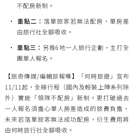
不配房新制。
重點二：
落單旅客若無法配房，單房差
由旅行社全額吸收。
重點三：
另推6地一人旅行企劃，主打全
團單人報名。
【旅奇傳媒/編輯部報導】「何時旅遊」宣布
11/11起，全線行程（國內及輕裝上陣系列除
外）實施「領隊不配房」新制。更打破過去
一人報名須擔心單人房差造成的旅費負擔，
未來若落單旅客無法成功配房，衍生費用將
由何時
旅行社
全額吸收。