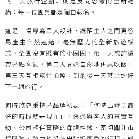
《一人旅行企劃》則是反向思考的全新結
構：每一位團員都是獨自報名。
這是一場專為單人設計，讓陌生人之間更容
易產生自然連結、毫無壓力的全新旅遊模
式，全團沒有既有的小圈圈，第一天或許還
帶著點客氣，第二天開始自然地併桌吃飯，
第三天互相幫忙拍照，到最後一天甚至約好
下一趟旅行。
何時旅遊秉持著品牌初衷：「何時出發？最
好的時機就是現在」，透過與客人的真實互
動、公司夥伴實際的踩線經驗、密切關注市
場脈動，致力於設計出貼近客戶的行程，成