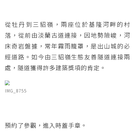
從牡丹到三貂嶺，兩座位於基隆河畔的村
落，從前由淡蘭古道連接，因地勢險峻，河
床奇岩盤據，常年霧雨籠罩，是出山城的必
經道路。如今由三貂嶺生態友善隧道連接兩
處，隧道獲得許多建築獎項的肯定。
IMG_8755
預約了參觀，進入時蓋手章。