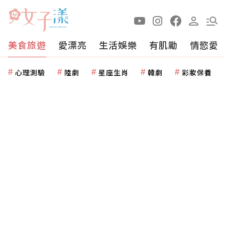
美食旅遊
愛漂亮
生活娛樂
有肌勵
情慾愛
心理測驗
陸劇
星座生肖
韓劇
彩妝保養