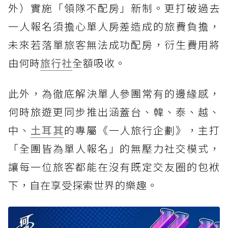
外）實施「領隊不配房」新制。更打破過去
一人報名須擔心單人房差造成的旅費負擔，
未來若落單旅客無法成功配房，衍生費用將
由何時
旅行社
全額吸收。
此外，為徹底解決單人參團常有的邊緣感，
何時旅遊更同步推出涵蓋台、韓、泰、越、
中、
土耳其
的專屬《一人旅行企劃》，主打
「全團皆為單人報名」的無壓力社交模式，
讓每一位旅客都能在沒有既定交友圈的包袱
下，自在享受探索世界的樂趣。