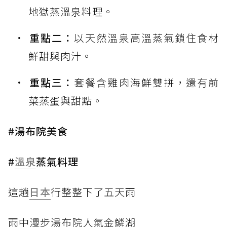
地獄蒸溫泉料理。
重點二：
以天然溫泉高溫蒸氣鎖住食材
鮮甜與肉汁。
重點三：
套餐含雞肉海鮮雙拼，還有前
菜蒸蛋與甜點。
#湯布院美食
#
溫泉
蒸氣料理
這趟
日本
行整整下了五天雨
雨中漫步湯布院人氣金鱗湖