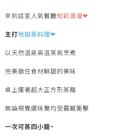
來到這家人氣餐廳
旬彩浪漫❤
主打
地獄蒸料理
❤
以天然溫泉高溫蒸氣烹煮
完美鎖住食材鮮甜的美味
桌上擺著超大正方形蒸籠
無論視覺還味覺均受震撼衝擊
一次可蒸四小籠~