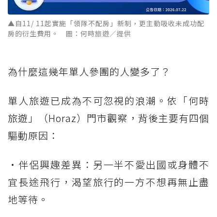
▲自11/ 11起實施「領隊不配房」新制，更主動吸收未成功配
房的衍生費用。 圖：何時旅遊／提供
為什麼這幾年單人參團的人變多了？
單人旅遊已成為不可忽視的浪潮。依「何時
旅遊」（Horaz）門市觀察，背後主要有四個
驅動原因：
・伴侶興趣差異：另一半不愛出國或身體不
宜長途飛行，渴望旅行的一方不想再無止盡
地等待。