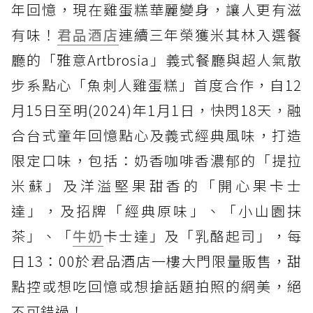
年回憶，現在雞蛋糕華麗變身，讓人更有滋
有味！
君品酒店
連續三年榮獲米其林入選餐
廳的「雅意Artbrosia」義式餐廳與超人氣散
步系點心「魚刺人雞蛋糕」首度合作，自12
月15日至明(2024)年1月1日，快閃18天，融
合台式童年回憶點心及義式經典風味，打造
限定口味，包括：奶香咖啡香濃郁的「提拉
米蘇」及洋溢堅果甜香的「開心果卡士
達」，及招牌「經典原味」、「小山園抹
茶」、「
牛奶
卡士達」及「乳酪起司」，每
日13：00於君品酒店一樓大門限量販售，甜
點控或想吃回憶或想搶話題拍照的網美，絕
不可錯過！