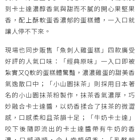
到卡士達濃醇香氣與甜而不膩的開心果堅果
香，配上酥軟蛋香濃郁的蛋糕體，一入口就
讓人停不下來。
現場也同步販售「魚刺人雞蛋糕」四款廣受
好評的人氣口味：「經典原味」一入口即被
紮實又Q軟的蛋糕體驚豔，濃濃雞蛋的甜美香
氣逸散口中；「小山園抹茶」則採用日本著
名的小山園抹茶粉製作，抹茶香氣濃厚，巧
妙融合卡士達醬，以奶香揉合了抹茶的微澀
感，口感柔和且茶韻十足；「牛奶卡士達」
咬下後隨即流出的卡士達醬帶有牛奶的香
濃，口感滑順，令人齒頰留香；「乳酪起