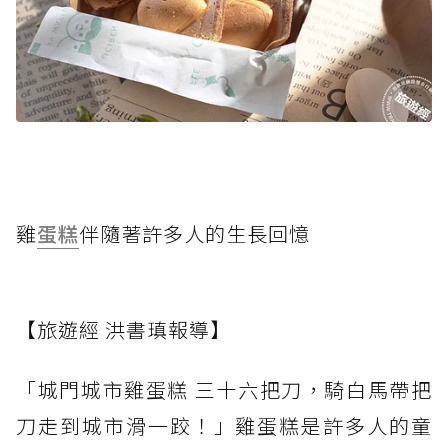
雞
蛋糕
伴隨著許多人的生長回憶
【旅遊經 洪書瑱報導】
「城門城市雞蛋糕 三十六把刀，騎白馬帶把
刀走到城市滑一跤！」雞蛋糕是許多人的童