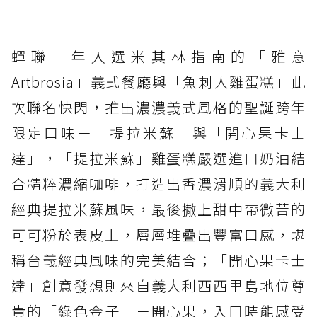
蟬聯三年入選米其林指南的「雅意
Artbrosia」義式餐廳與「魚刺人雞蛋糕」此
次聯名快閃，推出濃濃義式風格的聖誕跨年
限定口味－「提拉米蘇」與「開心果卡士
達」，「提拉米蘇」雞蛋糕嚴選進口奶油結
合精粹濃縮咖啡，打造出香濃滑順的義大利
經典提拉米蘇風味，最後撒上甜中帶微苦的
可可粉於表皮上，層層堆疊出豐富口感，堪
稱台義經典風味的完美結合；「開心果卡士
達」創意發想則來自義大利西西里島地位尊
貴的「綠色金子」－開心果，入口時能感受