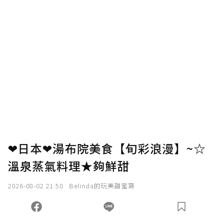
❤日本❤湯布院美食【旬彩浪漫】~☆
溫泉蒸氣料理★夠鮮甜
2026-08-02 21:50
Belinda的玩美甜蜜窩