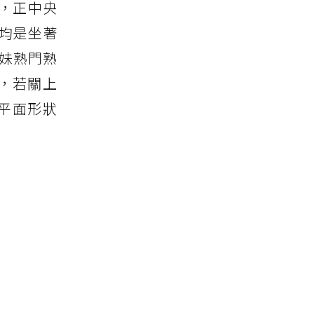
光，正中央
客均是坐著
妹妹熟門熟
門，若關上
的平面形狀