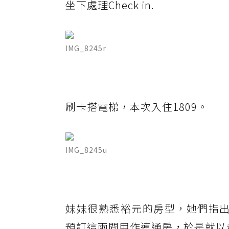
坐下處理Check in.
IMG_8245r
刷卡搭電梯，本次入住1809。
IMG_8245u
妹妹很熟悉裕元的房型，她們指出1
預訂這兩間用作連通房，於是就以