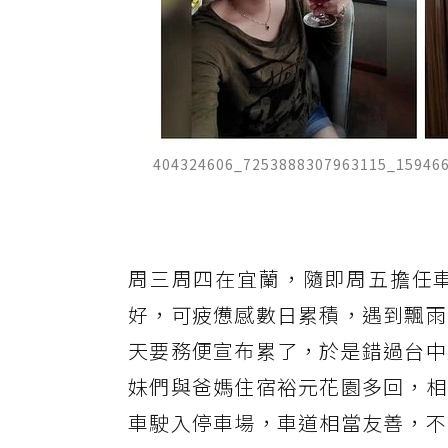
404324606_7253888307963115_15946
周三周四在宜蘭，隨即周五擔任
好，可疲憊感數日累積，遇到飄雨
天要務便宣布累了，於是錯過台中
妹們與爸媽住宿裕元花園多回，相
車駛入停車場，車道相當友善，不