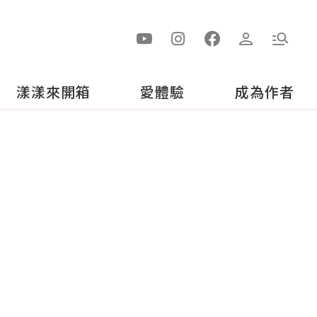
漾漾來開箱
愛體驗
成為作者