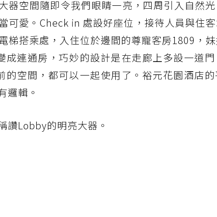
敞的大器空間隨即令我們眼睛一亮，四周引入自然
可愛。Check in 處設好座位，接待人員與住
電梯搭乘處，入住位於邊間的尊寵客房1809，
可以變成連通房，巧妙的設計是在走廊上多設一道
房門前的空間，都可以一起使用了。裕元花園酒店
有邏輯。
讚Lobby的明亮大器。