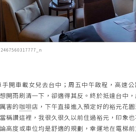
62467560317777_n
車手開車載女兒去台中；周五中午啟程，高速公
想開雨刷清一下，卻適得其反。終於抵達台中，
厲害的
咖啡
店，下午直接進入預定好的裕元花園
當稱讚這裡，我很久很久以前住過裕元，印象也
論高度或車位均是舒適的規劃，幸運地在電梯前