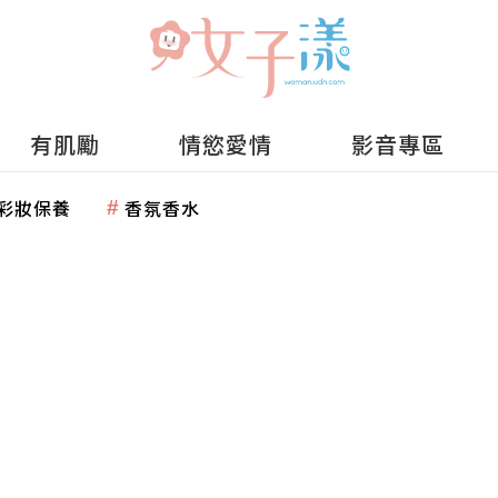
有肌勵
情慾愛情
影音專區
彩妝保養
香氛香水