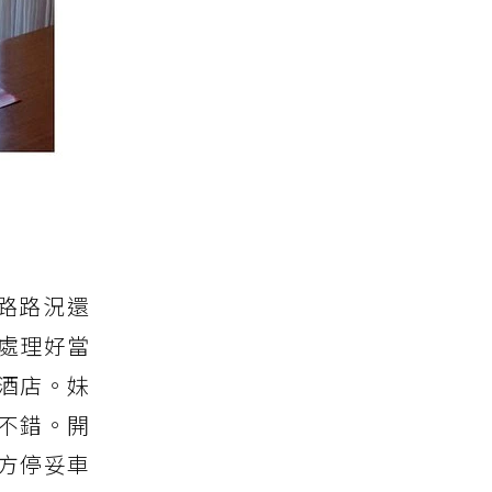
路路況還
處理好當
酒店。妹
不錯。開
方停妥車