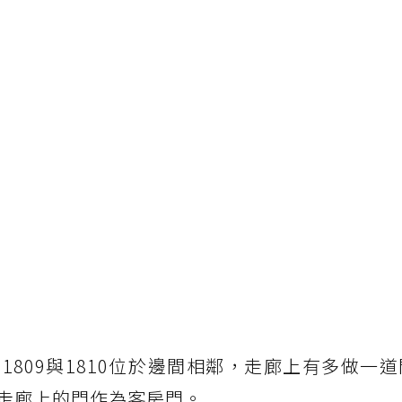
809與1810位於邊間相鄰，走廊上有多做一
走廊上的門作為客房門。