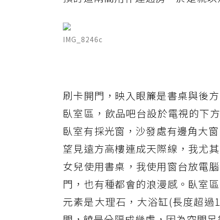
IMG_8246c
刷卡開門，映入眼簾是書桌與後方
臥室區，飲品吧台設於電視的下方
臥室有採光窗，沙發處有邊角大窗
望見遠方高樓連成天際線，我尤其
女兒使用書桌，我使用窗台放電腦
門，也有種都會的浪漫感。臥室區
元素是大理石，大浴缸(長度超過
間，饒是分隔成幾處，因為空間足