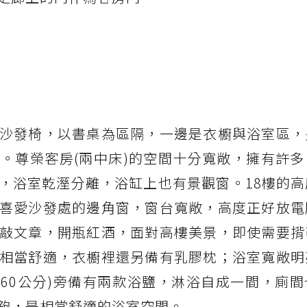
沙發椅，以書桌為區隔，一邊是衣櫥與浴室區，
。尊榮客房(兩中床)的空間十分寬敞，擁有許多
，浴室乾溼分離，浴缸上也有景觀窗。18樓的高
喜愛沙發處的邊角窗，窗台寬敞，高度正好放電
敲文章，開瓶紅酒，面對高樓美景，即使需要揹
相當舒適，衣櫥裡還另備有乳膠枕；浴室寬敞明
160公分)旁備有兩款浴鹽，淋浴自成一間，廁
夠，是相當舒適的浴室空間。