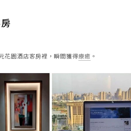
客房
元花園酒店客房裡，瞬間獲得
療癒
。