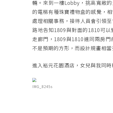
輛。來到一樓Lobby，挑高寬
的電梯有種珠寶禮物盒的感覺，相當
處理相關事務，接待人員會引領至
路地告知1809與對面的1810
走廊門，1809與1810連同兩
不是預期的方形，而設計規畫相當
進入裕元花園酒店，女兒與我同時稱
IMG_8245s