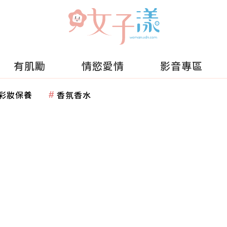
有肌勵
情慾愛情
影音專區
彩妝保養
香氛香水