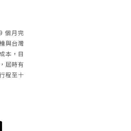
9 個月完
紅檜與台灣
成本，目
營，屆時有
行程至十