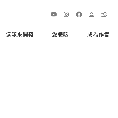
漾漾來開箱
愛體驗
成為作者