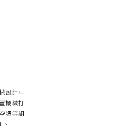
械設計車
豐機械打
空調等組
進。