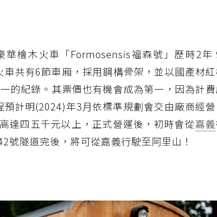
檜木火車「Formosensis福森號」歷時2年 
車，火車共有6節車廂，採用鋼構骨架，並以國產材
第一的紀錄。其票價也有機會成為第一，因為計費
程預計明(2024)年3月依標準規劃會交由廠商經
高達四五千元以上，正式營運後，初時會從
嘉義
林鐵42號隧道完後，將可從嘉義行駛至阿里山！