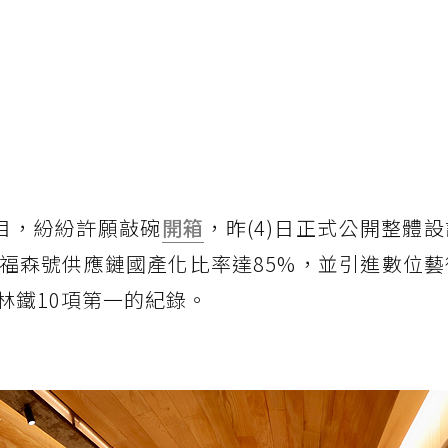
目，紛紛許願敲碗
開箱
，昨(4)日正式公開整體
福森號供應鏈國產化比率達85%，並引進數位藝
林鐵10項第一的紀錄。