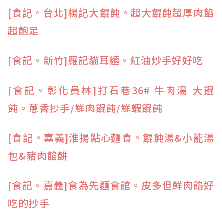
[食記。台北]
楊記大餛飩。超大餛飩超厚肉餡
超飽足
[食記。新竹
]羅記貓耳麵。紅油炒手好好吃
[食記。彰
化員林]打石巷36# 牛肉湯 大餛
飩。蔥香抄手/鮮肉餛飩/鮮蝦餛飩
[食記。
嘉義]淮揚點心麵食。餛飩湯&小籠湯
包&豬肉餡餅
[食記
。嘉義]食為先麵食館。皮多但鮮肉餡好
吃的抄手