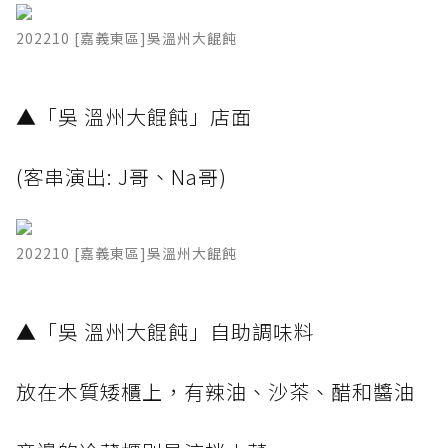
202210 [嘉義東區]吳溫州大餛飩
​▲「吳 溫州大餛飩」店面
(客串演出: J哥、Na哥)
202210 [嘉義東區]吳溫州大餛飩
​▲「吳 溫州大餛飩」自助調味料
放在木質矮櫃上，有辣油、沙茶、醋和醬油