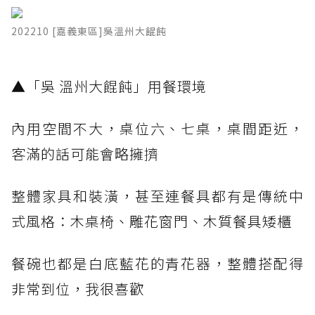
202210 [嘉義東區]吳溫州大餛飩
​▲「吳 溫州大餛飩」用餐環境
內用空間不大，桌位六、七桌，桌間距近，
客滿的話可能會略擁擠
整體家具和裝潢，甚至連餐具都有是傳統中
式風格：木桌椅、雕花窗門、木質餐具矮櫃
餐碗也都是白底藍花的青花器，整體搭配得
非常到位，我很喜歡