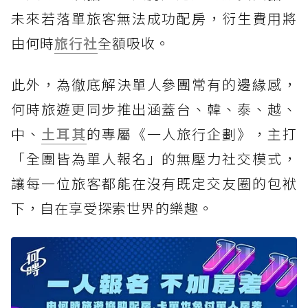
未來若落單旅客無法成功配房，衍生費用將
由何時
旅行社
全額吸收。
此外，為徹底解決單人參團常有的邊緣感，
何時旅遊更同步推出涵蓋台、韓、泰、越、
中、
土耳其
的專屬《一人旅行企劃》，主打
「全團皆為單人報名」的無壓力社交模式，
讓每一位旅客都能在沒有既定交友圈的包袱
下，自在享受探索世界的樂趣。