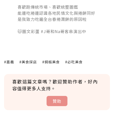
󠀠
喜歡跑傳統市場、喜歡統整圖鑑
能邊吃捲邊認識各地民情文化與捲餅同好
是我致力吃遍全台春捲潤餅的原因啦
󠀠󠀠󠀠
🐱圖文彩蛋 #J哥和Na哥客串演出中
#嘉義
#美食探店
#銅板美食
#必吃美食
喜歡這篇文章嗎？歡迎贊助作者，好內
容值得更多人支持。
贊助