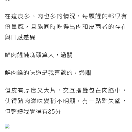
在這皮多、肉也多的情況，每顆餛飩都很有
份量感，且能同時吃得出肉和皮兩者的存在
與口感差異
鮮肉餛飩塊頭算大，過關
鮮肉餡的味道是我喜歡的，過關
但皮有厚度又大片，交互摺疊包在肉餡中，
使得豬肉滋味變稍不明顯，有一點點失望，
但整體我覺得有85分