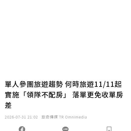
贊助說明
為了鼓勵作者持續創作更好的內容，會員可以
使用「贊助」功能實質回饋給喜愛的作者。可
將您認為適合的點數贈送給作者，一旦使用贊
助點數即不得撤銷，單筆贊助最低點數為30
點，最高點數沒有上限。
U 利點數 1 點 = NTD 1 元。
單人參團旅遊趨勢 何時旅遊11/11起
實施「領隊不配房」 落單更免收單房
確認送出
差
我已詳閱贊助說明，且同意站方的使用條款。
2026-07-31 21:02
旅奇傳媒 TR Omnimedia
您當前剩餘 U 利點數：
0
點；前往
購買點數