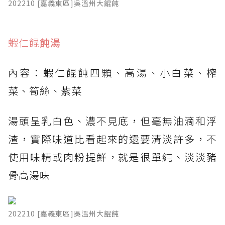
202210 [嘉義東區]吳溫州大餛飩
​蝦仁餛
飩湯
內容：蝦仁餛飩四顆、高湯、小白菜、榨
菜、筍絲、紫菜
湯頭呈乳白色、濃不見底，但毫無油滴和浮
渣，實際味道比看起來的還要清淡許多，不
使用味精或肉粉提鮮，就是很單純、淡淡豬
骨高湯味
202210 [嘉義東區]吳溫州大餛飩