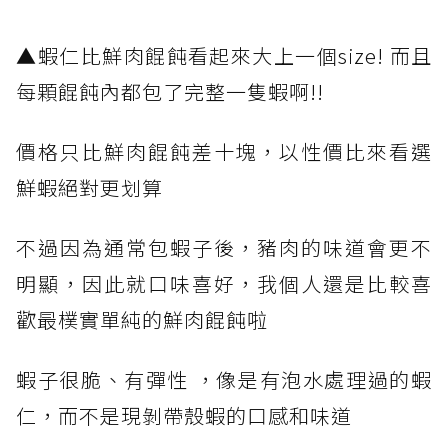
​▲蝦仁比鮮肉餛飩看起來大上一個size! 而且
每顆餛飩內都包了完整一隻蝦啊!!
價格只比鮮肉餛飩差十塊，以性價比來看選
鮮蝦絕對更划算
不過因為通常包蝦子後，豬肉的味道會更不
明顯，因此就口味喜好，我個人還是比較喜
歡最樸實單純的鮮肉餛飩啦
蝦子很脆、有彈性 ，像是有泡水處理過的蝦
仁，而不是現剝帶殼蝦的口感和味道