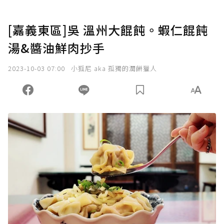
[嘉義東區]吳 溫州大餛飩。蝦仁餛飩
湯&醬油鮮肉抄手
2023-10-03 07:00
小狐尼 aka 孤獨的潤餅獵人