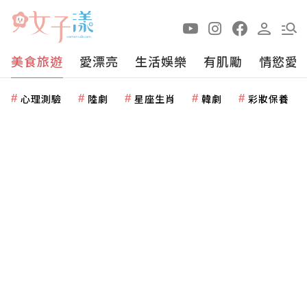
美食旅遊
愛漂亮
生活娛樂
有肌勵
情慾愛
心理測驗
陸劇
星座生肖
韓劇
彩妝保養