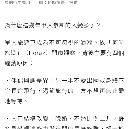
房的衍生費用。 圖：何時旅遊／提供
為什麼這幾年單人參團的人變多了？
單人旅遊已成為不可忽視的浪潮。依「何時
旅遊」（Horaz）門市觀察，背後主要有四個
驅動原因：
・伴侶興趣差異：另一半不愛出國或身體不
宜長途飛行，渴望旅行的一方不想再無止盡
地等待。
・人口結構改變：晚婚、不婚比例上升，許
多具備經濟能力與時間的單身族群，卻苦於