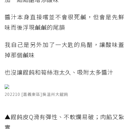
醬汁本身直接嚐並不會很死鹹，但會是先鮮
味而後浮現鹹鹹的尾韻
我自己是另外加了一大匙的烏醋，讓酸味蓋
掉那個鹹味
也沒讓餛飩和筍絲泡太久、吸附太多醬汁
202210 [嘉義東區]吳溫州大餛飩
​▲餛飩皮Q滑有彈性、不軟爛易破；肉餡又紮
實