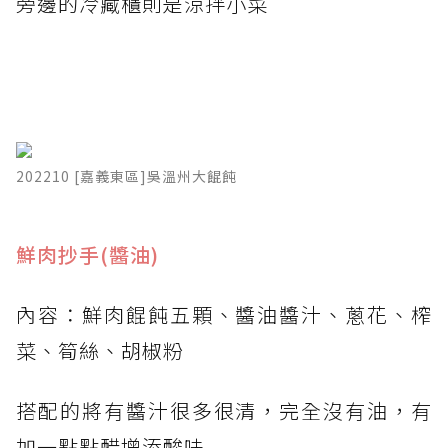
旁邊的冷藏櫃則是涼拌小菜
202210 [嘉義東區]吳溫州大餛飩
​鮮肉抄手(醬油)
內容：鮮肉餛飩五顆、醬油醬汁、蔥花、榨
菜、筍絲、胡椒粉
搭配的將有醬汁很多很清，完全沒有油，有
加一點點醋增添酸味