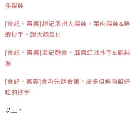
拌餛飩
[食記。嘉義]趙記溫州大餛飩。菜肉餛飩&鮮
蝦抄手。超大飽足!!
[食記。嘉義]溫記麵食。麻醬紅油抄手&餛飩
湯
[食記。嘉義]食為先麵食館。皮多但鮮肉餡好
吃的抄手
以上。