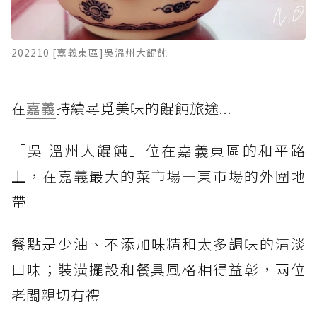
202210 [嘉義東區]吳溫州大餛飩
在
嘉義
持續尋覓美味的餛飩旅途...
「吳 溫州大餛飩」位在嘉義東區的和平路
上，在嘉義最大的菜市場—東市場的外圍地
帶
餐點是少油、不添加味精和太多調味的清淡
口味；裝潢擺設和餐具風格相得益彰，兩位
老闆親切有禮