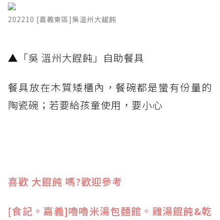
202210 [嘉義東區]吳溫州大餛飩
​▲「吳 溫州大餛飩」自助餐具
餐具放在木質矮櫃內，餐碗都是蠻有份量的
陶瓷碗；若要給孩童使用，要小心
喜歡 大餛飩 嗎?歡迎參考
[食記。嘉義]嚕嚕米湯包麵館。雞湯餛飩&乾