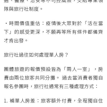
通、醫療、治安等不可控風險，交給專業領
隊與旅行社制度。
・時間價值重估：疫情後大眾對於「活在當
下」的感受更深，不願再等所有條件都備齊
才肯出發。
旅行社過往如何處理單人房？
團體旅遊的報價預設皆為「兩人一室」，房
費由兩位旅客共同分攤。 過去當消費者獨自
報名參團時，旅行社通常有三種處理方式：
1. 補單人房差：旅客額外付費，全程獨自住