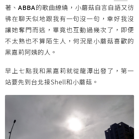
著、
ABBA
的歌曲繚繞，小蘑菇自言自語又彷
彿在聊天似地跟我有一句沒一句，幸好我沒
讓她奪門而逃，畢竟也互動過幾次了，即便
不太熟也不算陌生人，何況是小蘑菇喜歡的
黑嘉莉阿姨的人。
早上七點我和
黑嘉莉就從龍潭出發了，第一
站要先到台北接Shell和小蘑菇。