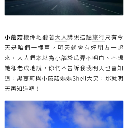
小蘑菇
機伶地聽著
大人
講說這趟
旅行
只有今
天是咱們一輛車，明天就會有好朋友一起
來，大人們本以為小腦袋瓜弄不明白、不想
她卻老成地說，你們不告訴我我明天也會知
道，黑嘉莉與小蘑菇媽媽Shell大笑，那就明
天再知道吧！