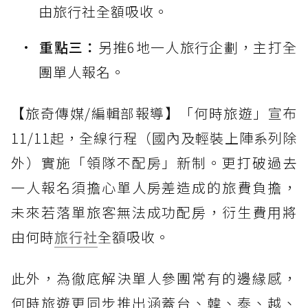
由旅行社全額吸收。
重點三：
另推6地一人旅行企劃，主打全
團單人報名。
【旅奇傳媒/編輯部報導】「何時旅遊」宣布
11/11起，全線行程（國內及輕裝上陣系列除
外）實施「領隊不配房」新制。更打破過去
一人報名須擔心單人房差造成的旅費負擔，
未來若落單旅客無法成功配房，衍生費用將
由何時
旅行社
全額吸收。
此外，為徹底解決單人參團常有的邊緣感，
何時旅遊更同步推出涵蓋台、韓、泰、越、