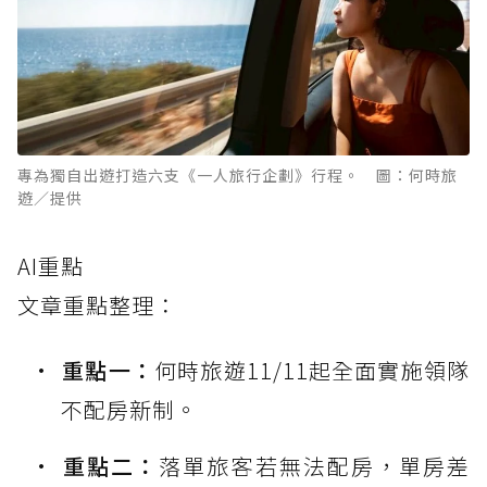
專為獨自出遊打造六支《一人旅行企劃》行程。 圖：何時旅
遊／提供
AI重點
文章重點整理：
重點一：
何時旅遊11/11起全面實施領隊
不配房新制。
重點二：
落單旅客若無法配房，單房差