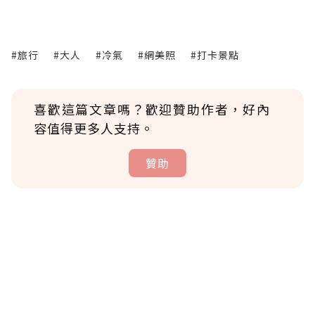
#旅行
#大人
#冷氣
#網美照
#打卡景點
喜歡這篇文章嗎？歡迎贊助作者，好內
容值得更多人支持。
贊助
贊助說明
為了鼓勵作者持續創作更好的內容，會員可以
使用「贊助」功能實質回饋給喜愛的作者。可