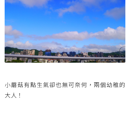
小
蘑菇有點生氣卻也無可奈何，兩個幼稚的
大人！