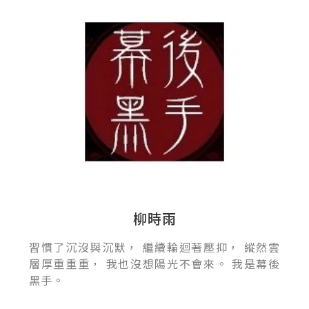
柳時雨
習慣了沉沒與沉默， 繼續輪迴著壓抑， 縱然雲
層厚重重重， 我也沒想陽光不會來。 我是幕後
黑手。