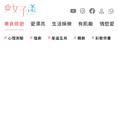
美食旅遊
愛漂亮
生活娛樂
有肌勵
情慾愛
心理測驗
陸劇
星座生肖
韓劇
彩妝保養