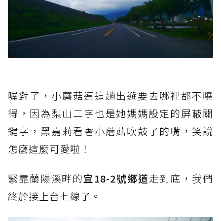
喔對了，小蘑菇連這趟出遊要去哪裡都不曉
得，因為梨山二字
也是她媽媽設定的屏蔽關
鍵字，黑嘉莉看著小蘑菇吹鼓了的嘴，笑說
怎麼這麼可愛啦！
緊靠蘭陽溪畔的
宜18-2號鄉道
走到底，我們
終於接上台七線
了。