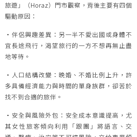
旅遊」（Horaz）門市觀察，背後主要有四個
驅動原因：
・伴侶興趣差異：另一半不愛出國或身體不
宜長途飛行，渴望旅行的一方不想再無止盡
地等待。
・人口結構改變：晚婚、不婚比例上升，許
多具備經濟能力與時間的單身族群，卻苦於
找不到合適的旅伴。
・安全與風險外包：安全成本意識提高，尤
其女性旅客傾向利用「跟團」將語言、交