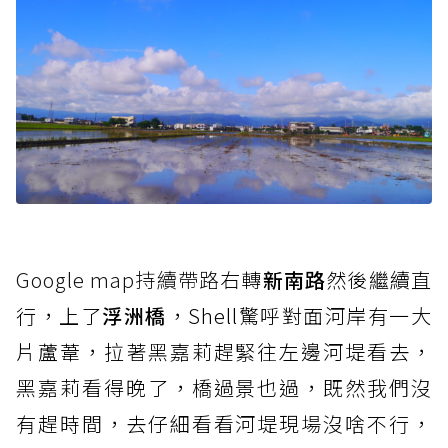
Google map持續帶路
右轉
新南路
然後繼續直
行，上了
浮洲橋
，Shell驚呼對面河岸有一大
片蘆葦，拉著黑嘉莉趕緊往左邊河堤看去，
黑嘉莉看得晚了，橋過景也過，既然我們沒
有趕時間，去仔細看看河堤現場沒啥不行，