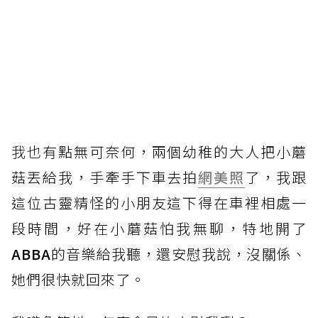
我也
有點無可奈何，兩個幼稚的大人把小蘑
菇丟給我，手牽手下車去拍
網美照
了，我跟
這位古靈精怪的小朋友這下得在車裡相處一
段時間，好在小蘑菇怕我無聊，特地開了
ABBA
的音樂給我聽，還安慰我說，沒關係、
她們很快就回來了。