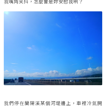
我嘴角
笑抖，怎麼會是妳安慰我咧？
我們停在蘭
陽溪某個河堤邊上，車裡
冷氣
開