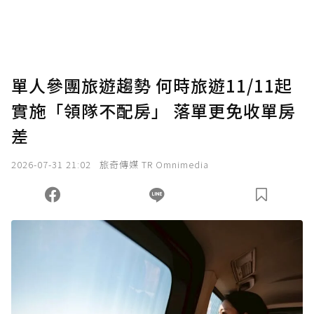
將您認為適合的點數贈送給作者，一旦使用贊
助點數即不得撤銷，單筆贊助最低點數為30
點，最高點數沒有上限。
U 利點數 1 點 = NTD 1 元。
單人參團旅遊趨勢 何時旅遊11/11起
實施「領隊不配房」 落單更免收單房
確認送出
差
我已詳閱贊助說明，且同意站方的使用條款。
2026-07-31 21:02
旅奇傳媒 TR Omnimedia
您當前剩餘 U 利點數：
0
點；前往
購買點數