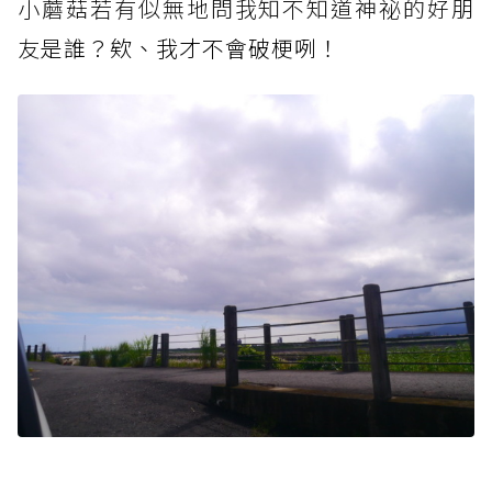
小蘑菇若有似無地問我知不知道神祕的好朋
友
是誰？欸、我才不會破梗咧！