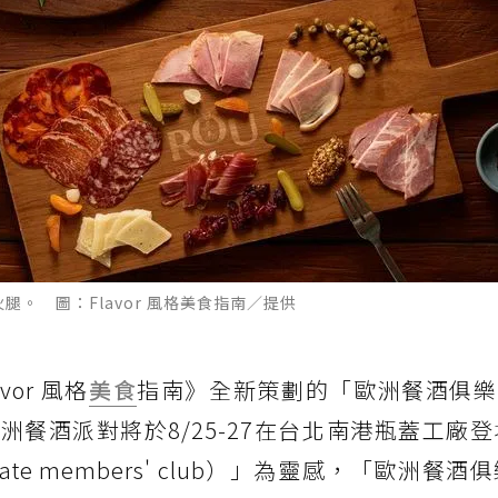
生火腿。 圖：Flavor 風格美食指南／提供
or 風格
美食
指南》全新策劃的「歐洲餐酒俱樂部
l 的歐洲餐酒派對將於8/25-27在台北南港瓶蓋工廠
te members' club）」為靈感，「歐洲餐酒