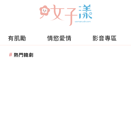
有肌勵
情慾愛情
影音專區
熱門韓劇