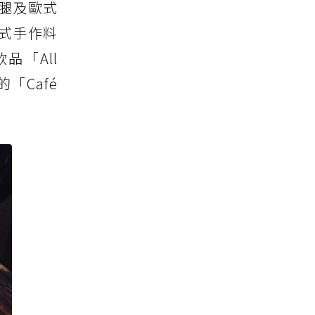
火腿及歐式
義式手作料
品「All
的「Café