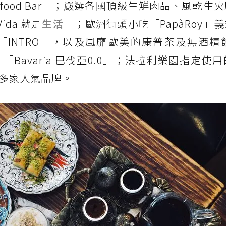
eafood Bar」；嚴選各國頂級生鮮肉品、風乾生
ida 就是
生活
」；歐洲街頭小吃「PapàRoy」
INTRO」，以及風靡歐美的康普茶及無酒精飲
」、「Bavaria 巴伐亞0.0」；法拉利樂園指定使用
羅多家人氣品牌。