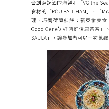
合創意調酒的海鮮吧「VG the S
食材的「RÒU BY T-HAM」、「MiV
理、巧蕎荷蘭煎餅；新英倫美食「
Good Gene's 好菌好俊康普茶
SAULA」，讓參加者可以一次蒐