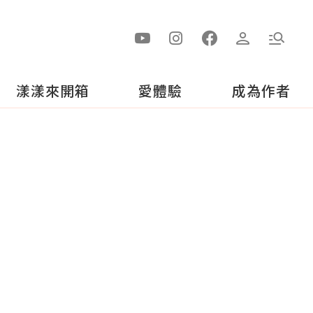
漾漾來開箱
愛體驗
成為作者