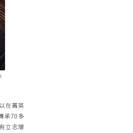
指
以在菁英
承70多
更有立志增