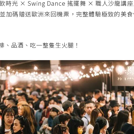
暢飲時光 × Swing Dance 搖擺舞 × 職人沙龍
並加碼贈送歐洲來回機票，完整體驗極致的美食
啡、品酒、吃一整隻生火腿！