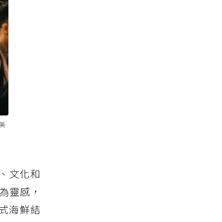
美
、文化和
此為靈感，
式海鮮結