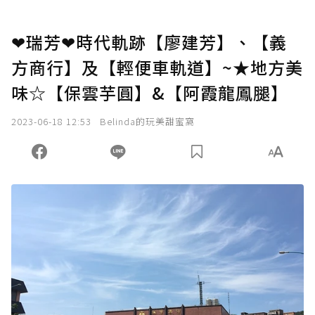
❤瑞芳❤時代軌跡【廖建芳】、【義
方商行】及【輕便車軌道】~★地方美
味☆【保雲芋圓】&【阿霞龍鳳腿】
2023-06-18 12:53
Belinda的玩美甜蜜窩