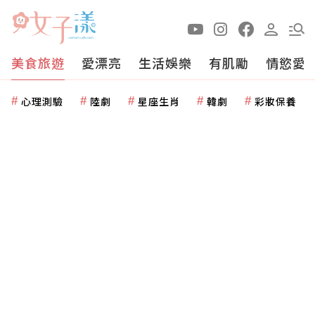
美食旅遊
愛漂亮
生活娛樂
有肌勵
情慾愛
心理測驗
陸劇
星座生肖
韓劇
彩妝保養