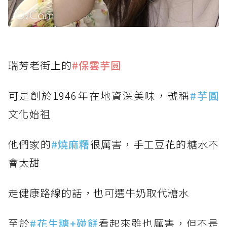
瑞芳老街上的
#保雲芋圓
可是創於1946年在地資深美味，號稱
#芋圓
文化始祖
他們家的
#燒麻糬
很厲害，手工豆花的糖水不
會太甜
走健康路線的話，也可選牛奶取代糖水
至於
#花生糖+碰餅
看起來雖也厲害，但不是