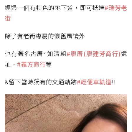
經過一個有特色的地下道，即可抵達
#瑞芳老
街
除了有老街專屬的懷舊風情外
也有著名古厝~如清朝
#廖厝(廖建芳商行)
遺
址、
#義方商行
等
&留下當時獨有的交通軌跡
#輕便車軌道
!!