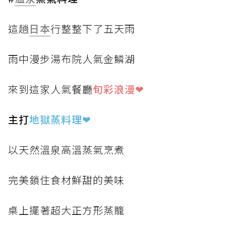
這趟
日本
行整整下了五天雨
雨中漫步湯布院人氣金鱗湖
來到這家人氣餐廳
旬彩浪漫❤
主打
地獄蒸料理
❤
以天然溫泉高溫蒸氣烹煮
完美鎖住食材鮮甜的美味
桌上擺著超大正方形蒸籠