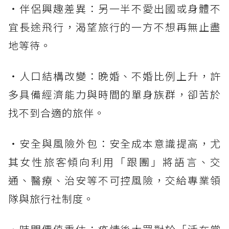
・伴侶興趣差異：另一半不愛出國或身體不
宜長途飛行，渴望旅行的一方不想再無止盡
地等待。
・人口結構改變：晚婚、不婚比例上升，許
多具備經濟能力與時間的單身族群，卻苦於
找不到合適的旅伴。
・安全與風險外包：安全成本意識提高，尤
其女性旅客傾向利用「跟團」將語言、交
通、醫療、治安等不可控風險，交給專業領
隊與旅行社制度。