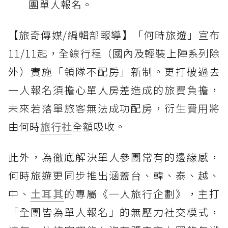
團單人報名。
【旅奇傳媒/編輯部報導】「何時旅遊」宣布
11/11起，全線行程（國內及輕裝上陣系列除
外）實施「領隊不配房」新制。更打破過去
一人報名須擔心單人房差造成的旅費負擔，
未來若落單旅客無法成功配房，衍生費用將
由何時
旅行社
全額吸收。
此外，為徹底解決單人參團常有的邊緣感，
何時旅遊更同步推出涵蓋台、韓、泰、越、
中、
土耳其
的專屬《一人旅行企劃》，主打
「全團皆為單人報名」的無壓力社交模式，