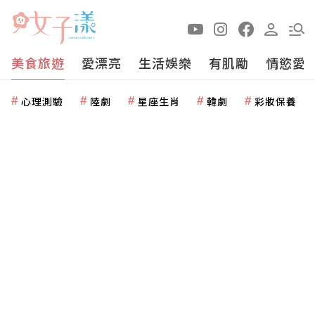
美食旅遊
愛漂亮
生活娛樂
有肌勵
情慾愛
心理測驗
陸劇
星座生肖
韓劇
彩妝保養