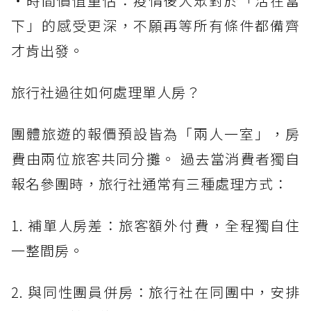
・時間價值重估：疫情後大眾對於「活在當
下」的感受更深，不願再等所有條件都備齊
才肯出發。
旅行社過往如何處理單人房？
團體旅遊的報價預設皆為「兩人一室」，房
費由兩位旅客共同分攤。 過去當消費者獨自
報名參團時，旅行社通常有三種處理方式：
1. 補單人房差：旅客額外付費，全程獨自住
一整間房。
2. 與同性團員併房：旅行社在同團中，安排