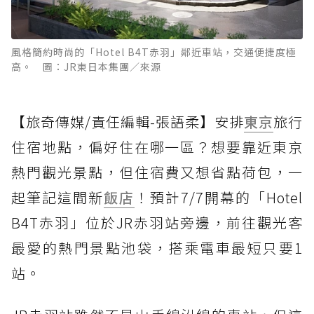
風格簡約時尚的「Hotel B4T赤羽」鄰近車站，交通便捷度極
高。 圖：JR東日本集團／來源
【旅奇傳媒/責任編輯-張語柔】安排
東京
旅行
住宿地點，偏好住在哪一區？想要靠近東京
熱門觀光景點，但住宿費又想省點荷包，一
起筆記這間新
飯店
！預計7/7開幕的「Hotel
B4T赤羽」位於JR赤羽站旁邊，前往觀光客
最愛的熱門景點池袋，搭乘電車最短只要1
站。