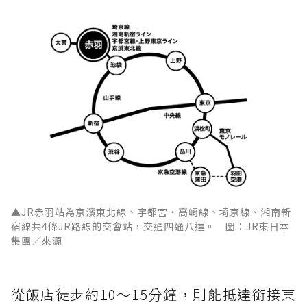
▲JR赤羽站為京濱東北線、宇都宮・高崎線、埼京線、湘南新
宿線共4條JR路線的交會站，交通四通八達。 圖：JR東日本
集團／來源
從飯店徒步約10～15分鐘，則能抵達銜接東