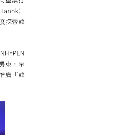
anok）
深度探索韓
HYPEN
b房東，帶
為推廣『韓