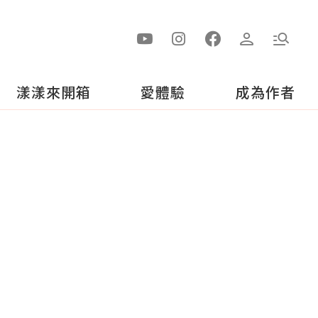
漾漾來開箱
愛體驗
成為作者