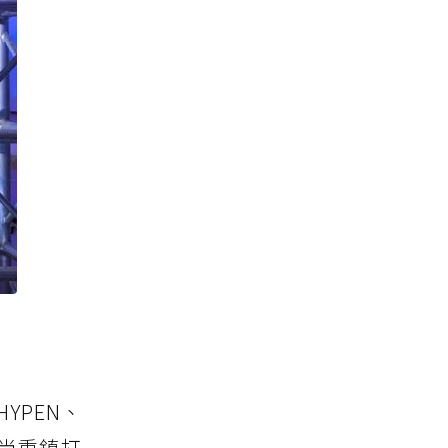
HYPEN、
時尚重鎮打