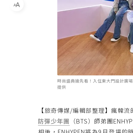
時尚盛典搶先看！入住東大門設計廣場，
提供
【旅奇傳媒/編輯部整理】瘋韓流的
防彈少年團
（BTS）師弟團ENH
相後，ENHYPEN將為9月登場的時尚