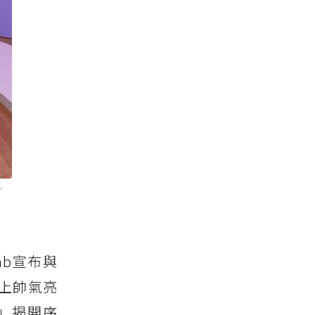
／
nb宣布與
週上帥氣亮
）」揭開序