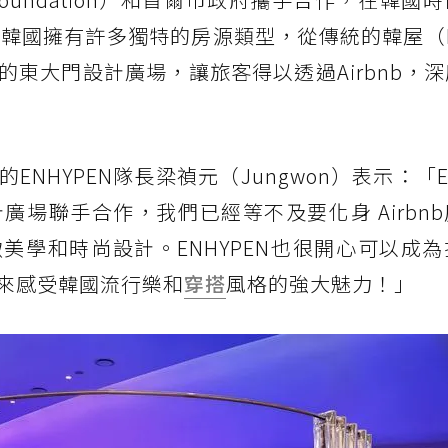
b在韓國擁有許多獨特的房源類型，從傳統的韓屋（H
東大門設計廣場，讓旅客得以透過Airbnb，
HYPEN隊長梁禎元（Jungwon）表示：「EN
計廣場聯手合作，我們已經等不及要化身 Airbn
美學和時尚設計。ENHYPEN也很開心可以成
來感受韓國流行樂和
穿搭
風格的強大魅力！」