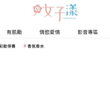
有肌勵
情慾愛情
影音專區
彩妝保養
香氛香水