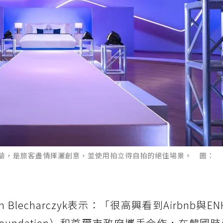
屬體驗，是旅客盡情揮灑創意，並使用拍立得自拍的絕佳場景。 圖：
 Blecharczyk表示：「很高興看到Airbnb與EN
n Foundation）和首爾市政府攜手合作，在韓國