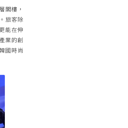
頂層閣樓，
晚。旅客除
更能在伸
產業的創
韓國時尚