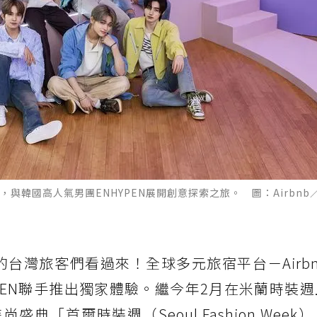
與韓國高人氣男團ENHYPEN展開創意探索之旅。 圖：Airbnb
台灣旅客們看過來！全球多元旅宿平台－Airb
YPEN聯手推出獨家體驗。繼今年2月在米蘭時裝
盛典「首爾時裝週（Seoul Fashion Week