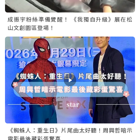
成振宇粉絲準備覺醒！ 《我獨自升級》展在松
山文創園區登場！
《蜘蛛人：重生日》片尾曲太好聽！周興哲暗示
電影最後藏彩蛋驚喜