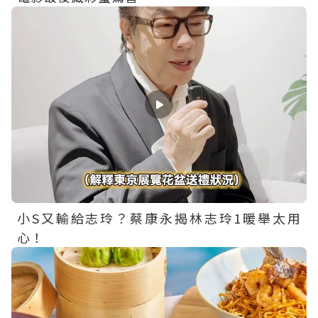
小S又輸給志玲？蔡康永揭林志玲1暖舉太用
心！