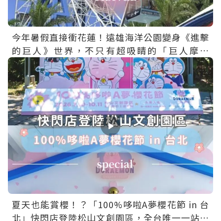
今年暑假直接衝花蓮！遠雄海洋公園變身《進擊
的巨人》世界，不只有超吸睛的「巨人摩天
輪」，還有主題場景、限定餐點、聯名周邊一次
收集
夏天也能賞櫻！？「100%哆啦A夢櫻花節 in 台
北」快閃店登陸松山文創園區，全台唯一一站免