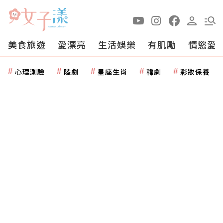
美食旅遊
愛漂亮
生活娛樂
有肌勵
情慾愛
心理測驗
陸劇
星座生肖
韓劇
彩妝保養