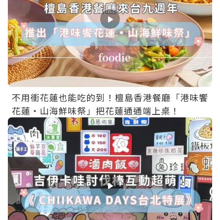
不用衝花蓮也能吃的到！檀島香港餐廳「港味饗
花蓮・山海鮮味祭」把花蓮通通端上桌！