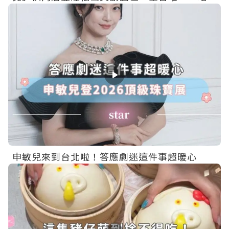
費入場～
申敏兒來到台北啦！答應劇迷這件事超暖心