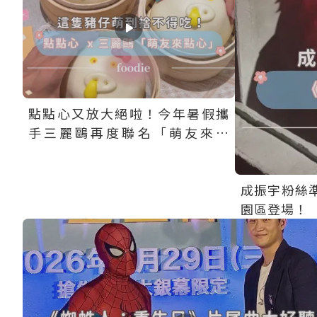
點、聯名周邊一次收集
點點心又放大絕啦！今年暑假攜
手三麗鷗再度聯名「萌友來點
心」！
成振宇粉絲
園區登場！