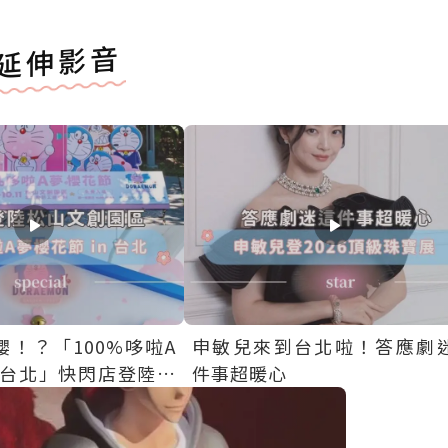
延伸影音
！？「100%哆啦A
申敏兒來到台北啦！答應劇
n 台北」快閃店登陸松
件事超暖心
，全台唯一一站免費