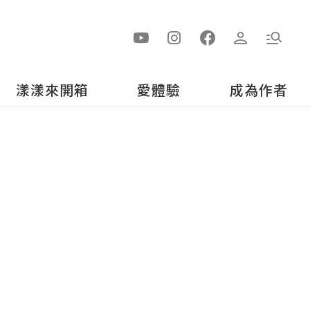
漾漾來開箱
愛體驗
成為作者