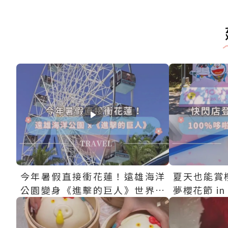
今年暑假直接衝花蓮！遠雄海洋
夏天也能賞櫻
公園變身《進擊的巨人》世界，
夢櫻花節 i
不只有超吸睛的「巨人摩天
山文創園區
輪」，還有主題場景、限定餐
入場～