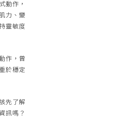
招式動作，
肌力、變
持靈敏度
動作，曾
重於穩定
該先了解
資訊嗎？