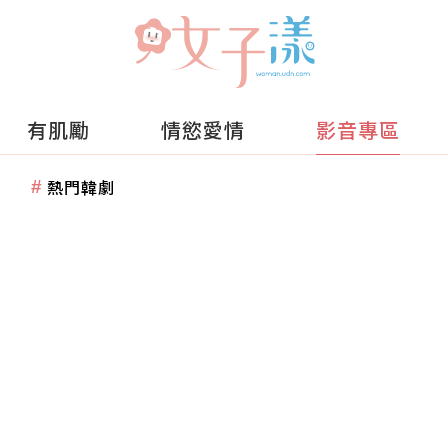
有肌勵
情慾愛情
影音專區
熱門韓劇