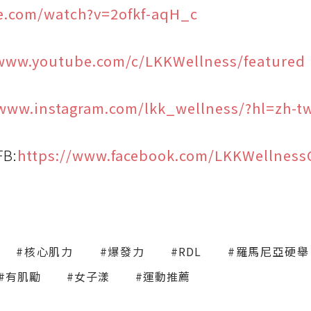
e.com/watch?v=2ofkf-aqH_c
/www.youtube.com/c/LKKWellness/featured
/www.instagram.com/lkk_wellness/?hl=zh-t
B:
https://www.facebook.com/LKKWellness
#核心肌力
#爆發力
#RDL
#羅馬尼亞硬舉
#有肌勵
#女子漾
#運動推薦