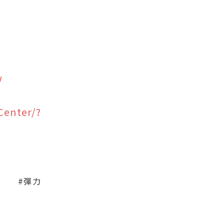
w
Center/?
#彈力