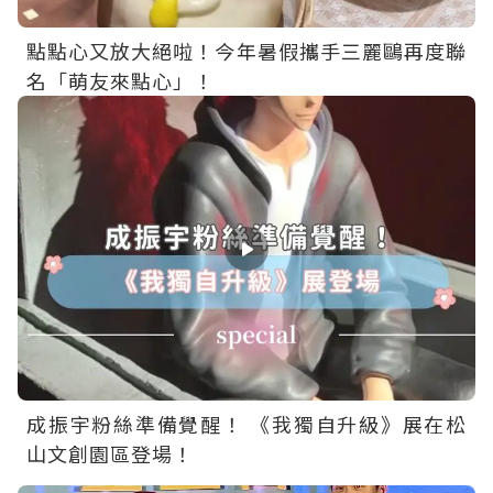
點點心又放大絕啦！今年暑假攜手三麗鷗再度聯
名「萌友來點心」！
成振宇粉絲準備覺醒！ 《我獨自升級》展在松
山文創園區登場！