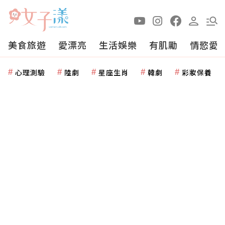
美食旅遊
愛漂亮
生活娛樂
有肌勵
情慾愛
心理測驗
陸劇
星座生肖
韓劇
彩妝保養