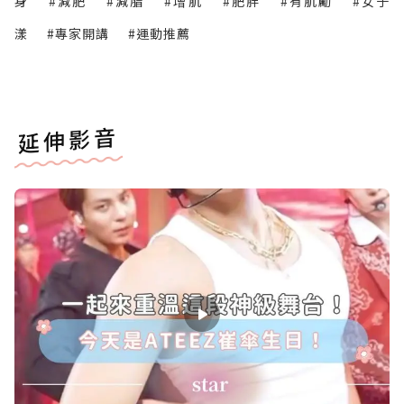
身
#減肥
#減脂
#增肌
#肥胖
#有肌勵
#女子
漾
#專家開講
#運動推薦
延伸影音