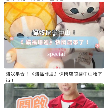
貓奴集合！《貓福珊迪》快閃店萌翻中山地下
街！