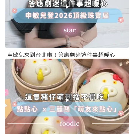
申敏兒來到台北啦！答應劇迷這件事超暖心