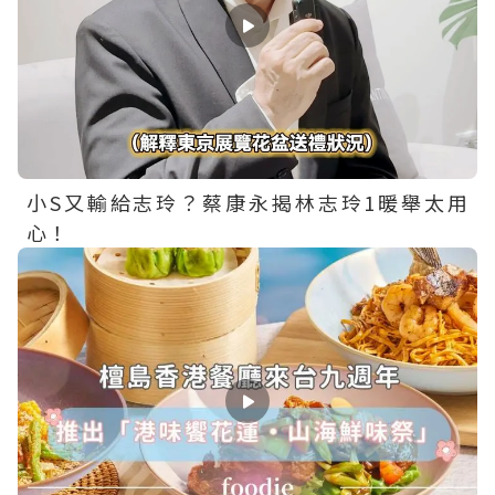
小S又輸給志玲？蔡康永揭林志玲1暖舉太用
心！