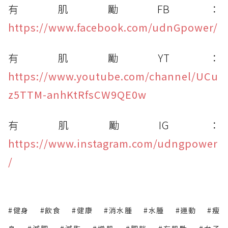
有肌勵FB：
https://www.facebook.com/udnGpower/
有肌勵YT：
https://www.youtube.com/channel/UCu
z5TTM-anhKtRfsCW9QE0w
有肌勵IG：
https://www.instagram.com/udngpower
/
#健身
#飲食
#健康
#消水腫
#水腫
#運動
#瘦