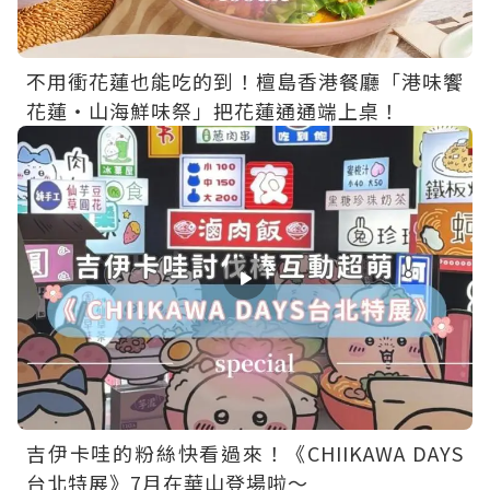
不用衝花蓮也能吃的到！檀島香港餐廳「港味饗
花蓮・山海鮮味祭」把花蓮通通端上桌！
吉伊卡哇的粉絲快看過來！《CHIIKAWA DAYS
台北特展》7月在華山登場啦～