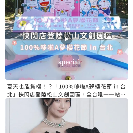
輪」，還有主題場景、限定餐點、聯名周邊一次
收集
夏天也能賞櫻！？「100%哆啦A夢櫻花節 in 台
北」快閃店登陸松山文創園區，全台唯一一站免
費入場～