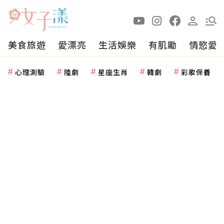
美食旅遊
愛漂亮
生活娛樂
有肌勵
情慾愛
心理測驗
陸劇
星座生肖
韓劇
彩妝保養