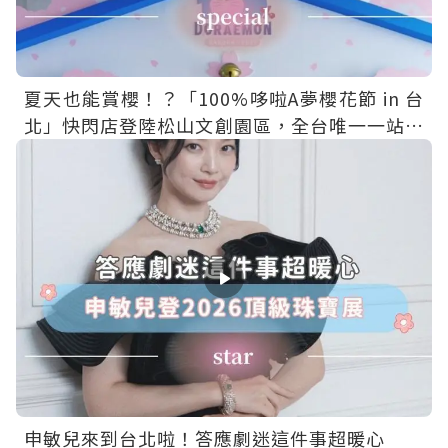
夏天也能賞櫻！？「100%哆啦A夢櫻花節 in 台
北」快閃店登陸松山文創園區，全台唯一一站免
費入場～
申敏兒來到台北啦！答應劇迷這件事超暖心