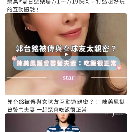
樂高®夏日遊樂場7/1～7/19快閃，打造超好玩
的互動體驗！
郭台銘被傳與女球友互動過親密？！ 陳美鳳挺
曾馨瑩夫妻 一起聚會吃飯很正常