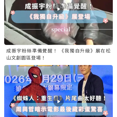
成振宇粉絲準備覺醒！ 《我獨自升級》展在松
山文創園區登場！