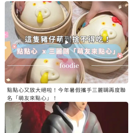
點點心又放大絕啦！今年暑假攜手三麗鷗再度聯
名「萌友來點心」！