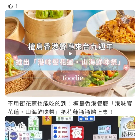
心！
不用衝花蓮也能吃的到！檀島香港餐廳「港味饗
花蓮・山海鮮味祭」把花蓮通通端上桌！