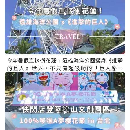
今年暑假直接衝花蓮！遠雄海洋公園變身《進擊
的巨人》世界，不只有超吸睛的「巨人摩天
輪」，還有主題場景、限定餐點、聯名周邊一次
收集