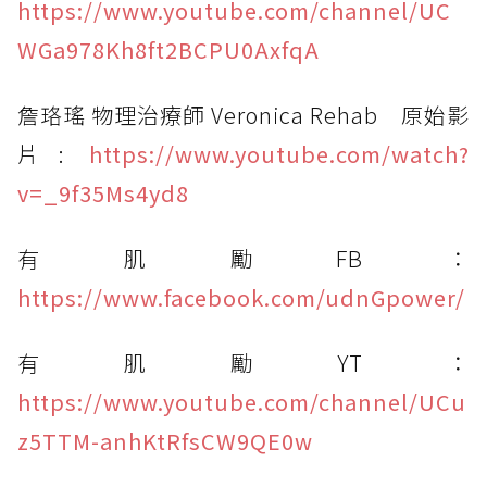
https://www.youtube.com/channel/UC
WGa978Kh8ft2BCPU0AxfqA
詹珞瑤 物理治療師 Veronica Rehab 原始影
片:
https://www.youtube.com/watch?
v=_9f35Ms4yd8
有肌勵FB：
https://www.facebook.com/udnGpower/
有肌勵YT：
https://www.youtube.com/channel/UCu
z5TTM-anhKtRfsCW9QE0w