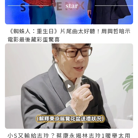
《蜘蛛人：重生日》片尾曲太好聽！周興哲暗示
電影最後藏彩蛋驚喜
小S又輸給志玲？蔡康永揭林志玲1暖舉太用