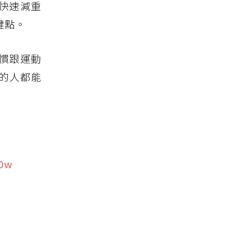
快速減重
鍵點。
慣跟運動
的人都能
E0w