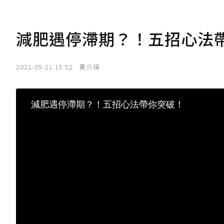
減肥遇停滯期？！五招心法
2021-09-21 15:52
黃介璘