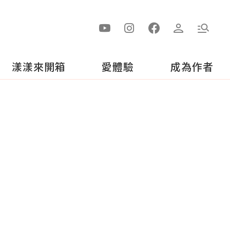
漾漾來開箱
愛體驗
成為作者