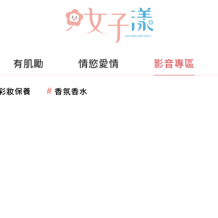
有肌勵
情慾愛情
影音專區
彩妝保養
香氛香水