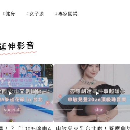
#健身
#女子漾
#專家開講
延伸影音
！？「100%哆啦A
申敏兒來到台北啦！答應劇