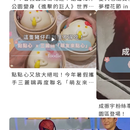
公園變身《進擊的巨人》世界，
夢櫻花節 i
不只有超吸睛的「巨人摩天
山文創園區
輪」，還有主題場景、限定餐
入場～
點、聯名周邊一次收集
點點心又放大絕啦！今年暑假攜
手三麗鷗再度聯名「萌友來點
心」！
成振宇粉絲
園區登場！