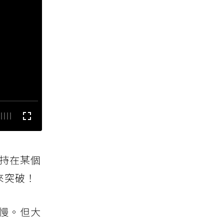
持在某個
來突破！
慢。但大