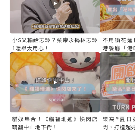
小S又輸給志玲？蔡康永揭林志玲
不用衝花蓮
1暖舉太用心！
港餐廳「港
祭」把花蓮
貓奴集合！《貓福珊迪》快閃店
樂高®夏日遊
萌翻中山地下街！
閃，打造超