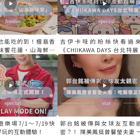
也能吃的到！檀島香
吉伊卡哇的粉絲快看過
味饗花蓮・山海鮮味
《CHIIKAWA DAYS 台北特
通通端上桌！
月在華山登場啦～
樂場7/1～7/19快
郭台銘被傳與女球友互動
好玩的互動體驗！
密？！ 陳美鳳挺曾馨瑩夫妻 