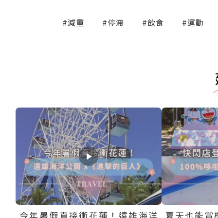
#減重
#停滯
#飲食
#運動
今年暑假直接衝花蓮！遠雄海洋
夏天也能賞櫻