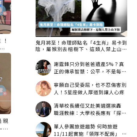
來！
鬼月將至！命理師點名「4生肖」易卡到
展》7
陰，屬猴別去榕樹下、這類人禁上山下
海
謝霆鋒只分到爸爸遺產5%？真
正的傳承智慧：公平，不是每個
人拿一樣多
寧願自己受委屈，也不忍傷害別
人！5星座做人厚道到讓人心疼
清華校長續任又赴美遴選挨轟
職涯教練：大學校長應有「探
過親
索」職涯權利嗎？
單人參團旅遊趨勢 何時旅遊
一起
11/11起實施「領隊不配房」 落