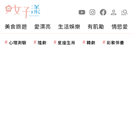
美食旅遊
愛漂亮
生活娛樂
有肌勵
情慾愛
心理測驗
陸劇
星座生肖
韓劇
彩妝保養