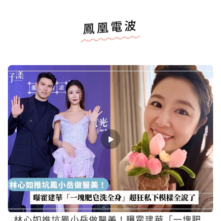
鳳凰電波
林心如推坑鳳小岳做醫美！曝霍建華「一塊肥