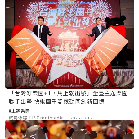
「台灣好樂園+1，馬上就出發」全臺主題樂園
聯手出擊 快揪團重溫感動同創新回憶
#主題樂園
旅奇傳媒 TR Omnimedia
2026.02.12