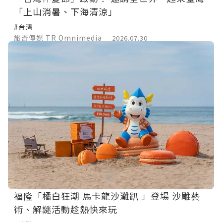
「上山消暑、下海清涼」
#台灣
旅奇傳媒 TR Omnimedia
2026.07.30
福隆「橘白狂潮 馬卡龍沙灘趴 」登場 沙雕藝
術、解謎活動趁熱快來玩