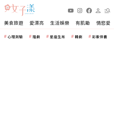
美食旅遊
愛漂亮
生活娛樂
有肌勵
情慾愛
心理測驗
陸劇
星座生肖
韓劇
彩妝保養