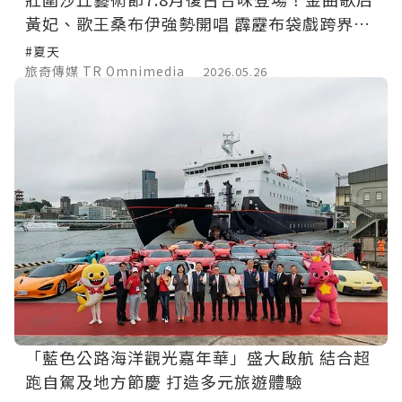
黃妃、歌王桑布伊強勢開唱 霹靂布袋戲跨界地
景藝術
#夏天
旅奇傳媒 TR Omnimedia
2026.05.26
「藍色公路海洋觀光嘉年華」盛大啟航 結合超
跑自駕及地方節慶 打造多元旅遊體驗