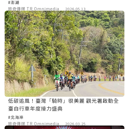
#澎湖
旅奇傳媒 TR Omnimedia
2026.05.13
低碳追風！臺灣「騎時」很美麗 觀光署啟動全
臺自行車年度接力盛典
#北海岸
旅奇傳媒 TR Omnimedia
2026.03.25