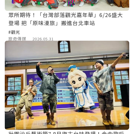
眾所期待！「台灣部落觀光嘉年華」6/26盛大
登場 把「原味漫旅」搬進台北車站
#觀光
旅奇傳媒
2026.05.31
壯圍沙丘藝術節7.8月復古台味登場！金曲歌后