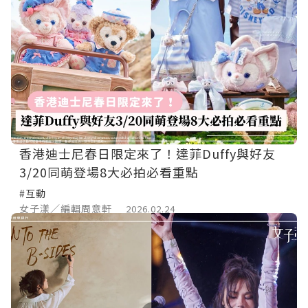
香港迪士尼春日限定來了！達菲Duffy與好友
3/20同萌登場8大必拍必看重點
#互動
女子漾／編輯周意軒
2026.02.24