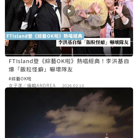
FTIsland登《綜藝OK啦》熱唱經典！李洪基自
爆「飯粒怪癖」嚇壞隊友
#綜藝OK啦
女子漾／編輯ANDREA
2026.02.10