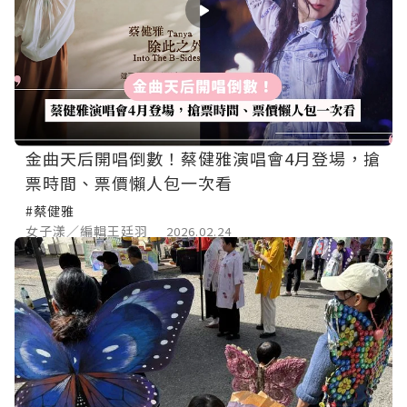
金曲天后開唱倒數！蔡健雅演唱會4月登場，搶
票時間、票價懶人包一次看
#蔡健雅
女子漾／編輯王廷羽
2026.02.24