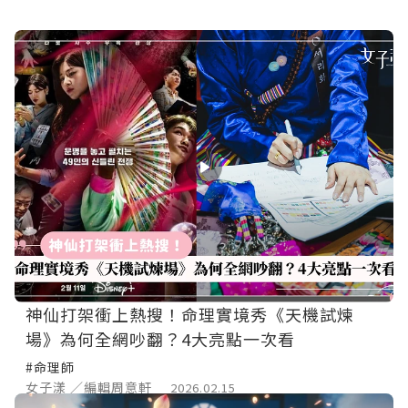
神仙打架衝上熱搜！命理實境秀《天機試煉
場》為何全網吵翻？4大亮點一次看
#命理師
女子漾 ／編輯周意軒
2026.02.15