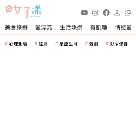
美食旅遊
愛漂亮
生活娛樂
有肌勵
情慾愛
心理測驗
陸劇
星座生肖
韓劇
彩妝保養