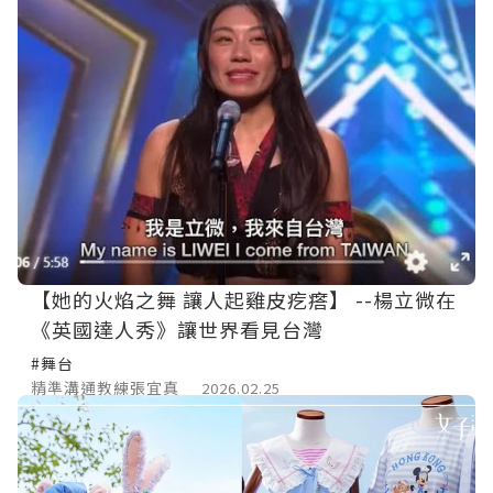
【她的火焰之舞 讓人起雞皮疙瘩】 --楊立微在
《英國達人秀》讓世界看見台灣
#舞台
精準溝通教練張宜真
2026.02.25