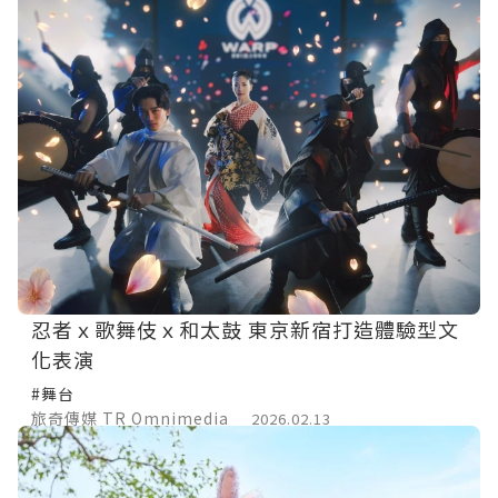
忍者ｘ歌舞伎ｘ和太鼓 東京新宿打造體驗型文
化表演
#舞台
旅奇傳媒 TR Omnimedia
2026.02.13