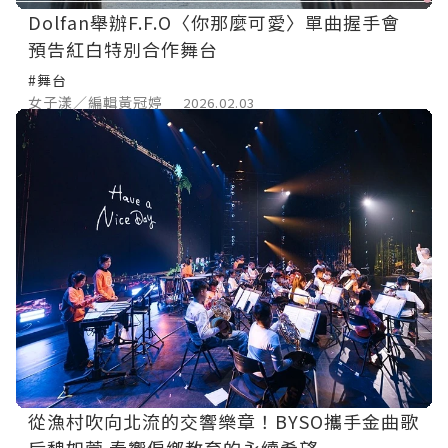
Dolfan舉辦F.F.O〈你那麼可愛〉單曲握手會
預告紅白特別合作舞台
#舞台
女子漾／編輯黃冠婷
2026.02.03
從漁村吹向北流的交響樂章！BYSO攜手金曲歌
后魏如萱 奏響偏鄉教育的永續希望