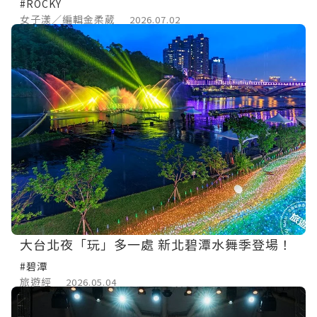
#ROCKY
女子漾／編輯金柔葳
2026.07.02
大台北夜「玩」多一處 新北碧潭水舞季登場！
#碧潭
旅遊經
2026.05.04