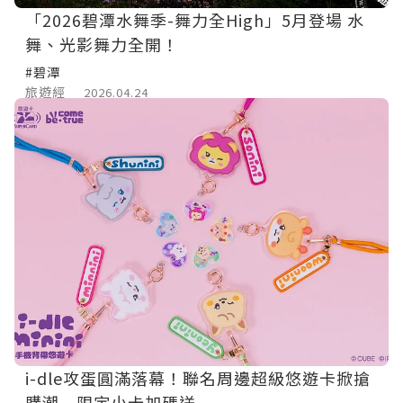
「2026碧潭水舞季-舞力全High」5月登場 水
舞、光影舞力全開！
#碧潭
旅遊經
2026.04.24
i-dle攻蛋圓滿落幕！聯名周邊超級悠遊卡掀搶
購潮 限定小卡加碼送