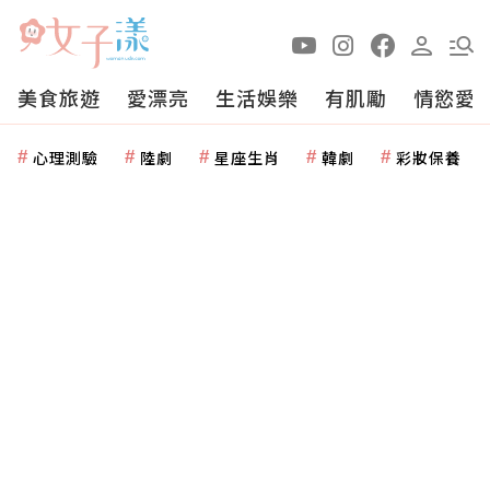
美食旅遊
愛漂亮
生活娛樂
有肌勵
情慾愛
心理測驗
陸劇
星座生肖
韓劇
彩妝保養