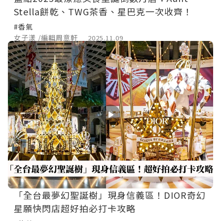
Stella餅乾、TWG茶香、星巴克一次收齊！
#香氣
女子漾 /編輯周意軒
2025.11.09
「全台最夢幻聖誕樹」現身信義區！DIOR奇幻
星願快閃店超好拍必打卡攻略