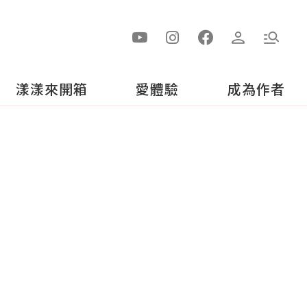
漾漾來開箱
愛體驗
成為作者