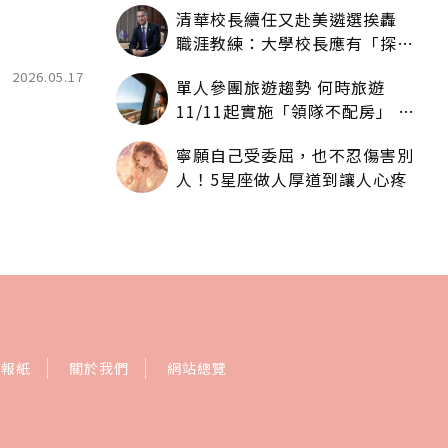
清華校長續任又赴美遴選挨轟
職涯教練：大學校長應有「探
索」職涯權利嗎？
2026.05.17
單人參團旅遊趨勢 何時旅遊
11/11起實施「領隊不配房」 落
單更免收單房差
寧願自己受委屈，也不忍傷害別
人！5星座做人厚道到讓人心疼
訂報紙
關於我們
網站總覽