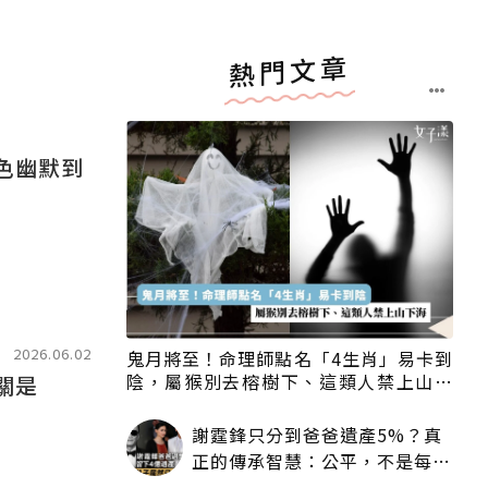
熱門文章
黑色幽默到
2026.06.02
鬼月將至！命理師點名「4生肖」易卡到
陰，屬猴別去榕樹下、這類人禁上山下
關是
海
謝霆鋒只分到爸爸遺產5%？真
正的傳承智慧：公平，不是每個
人拿一樣多