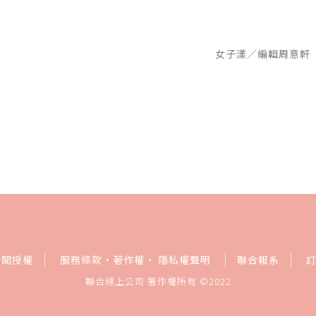
女子漾／編輯周意軒
新聞授權
服務條款
·
著作權
·
隱私權聲明
聯合報系
聯合線上公司 著作權所有 ©2022