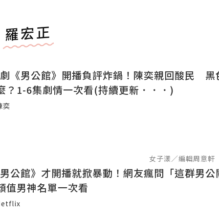
羅宏正
lix台劇《男公館》開播負評炸鍋！陳奕親回酸民 
麼？1-6集劇情一次看(持續更新．．．)
陳奕
女子漾／編輯周意軒
lix《男公館》才開播就掀暴動！網友瘋問「這群男公
顏值男神名單一次看
etflix