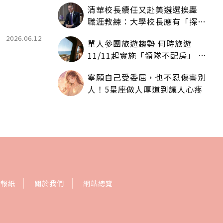
清華校長續任又赴美遴選挨轟
職涯教練：大學校長應有「探
索」職涯權利嗎？
2026.06.12
單人參團旅遊趨勢 何時旅遊
11/11起實施「領隊不配房」 落
單更免收單房差
寧願自己受委屈，也不忍傷害別
人！5星座做人厚道到讓人心疼
訂報紙
關於我們
網站總覽