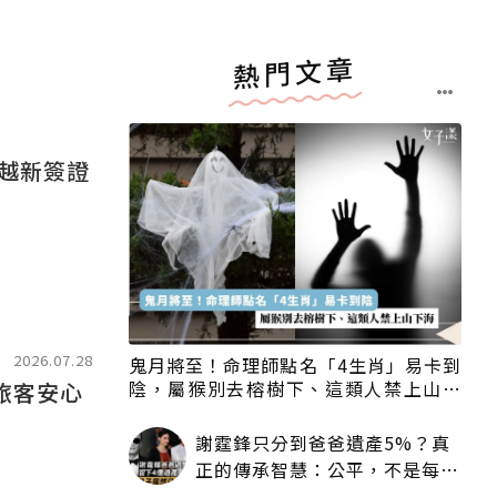
熱門文章
拉越新簽證
2026.07.28
鬼月將至！命理師點名「4生肖」易卡到
陰，屬猴別去榕樹下、這類人禁上山下
旅客安心
海
謝霆鋒只分到爸爸遺產5%？真
正的傳承智慧：公平，不是每個
人拿一樣多