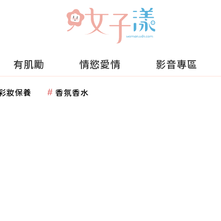
有肌勵
情慾愛情
影音專區
彩妝保養
香氛香水