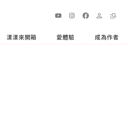
漾漾來開箱
愛體驗
成為作者