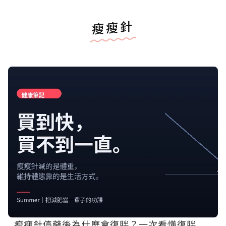
瘦瘦針
瘦瘦針停藥後為什麼會復胖？一次看懂復胖