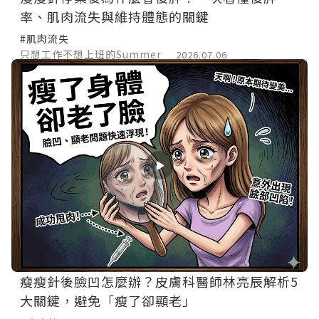
率、肌肉流失與維持體態的關鍵
#肌肉流失
只想工作不想上班的Summer
2026.07.06
瘦瘦針後臉凹怎麼辦？皮膚科醫師林亮辰解析5
大關鍵，避免「瘦了卻顯老」