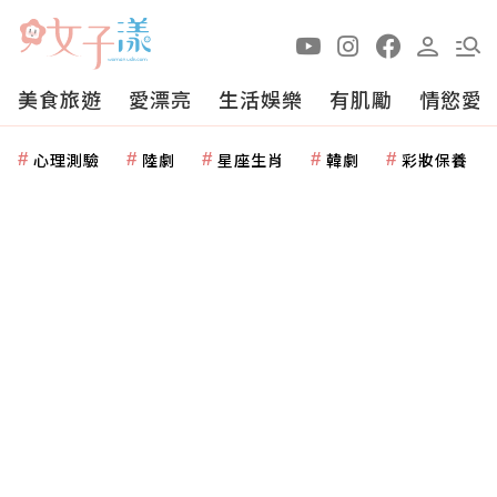
美食旅遊
愛漂亮
生活娛樂
有肌勵
情慾愛
心理測驗
陸劇
星座生肖
韓劇
彩妝保養