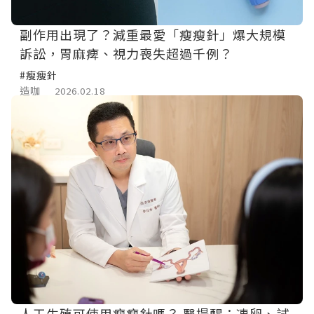
副作用出現了？減重最愛「瘦瘦針」爆大規模
訴訟，胃麻痺、視力喪失超過千例？
#瘦瘦針
造咖
2026.02.18
人工生殖可使用瘦瘦針嗎？ 醫提醒：凍卵、試