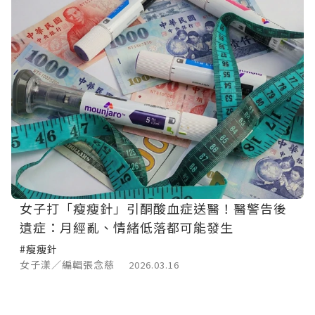
女子打「瘦瘦針」引酮酸血症送醫！醫警告後
遺症：月經亂、情緒低落都可能發生
#瘦瘦針
女子漾／編輯張念慈
2026.03.16