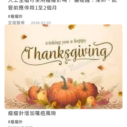
管前應停用1至2個月
#瘦瘦針
宜蘊醫療
2026.02.03
瘦瘦針增加罹癌風險
#瘦瘦針