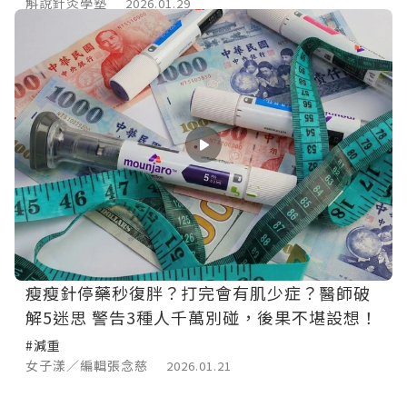
斛說針灸學塾
2026.01.29
瘦瘦針停藥秒復胖？打完會有肌少症？醫師破
解5迷思 警告3種人千萬別碰，後果不堪設想！
#減重
女子漾／編輯張念慈
2026.01.21