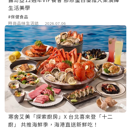
生活美學
#保健食品
時尚品味生活誌
2026.07.06
寒舍艾美「探索廚房」X 台北喜來登「十二
廚」 共推海鮮季，海港直送新鮮吃！