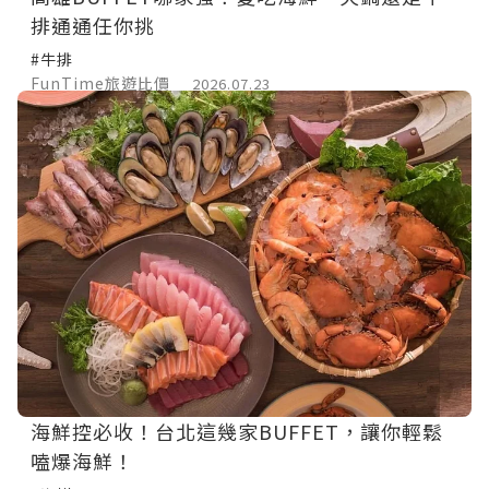
排通通任你挑
#牛排
FunTime旅遊比價
2026.07.23
海鮮控必收！台北這幾家BUFFET，讓你輕鬆
嗑爆海鮮！