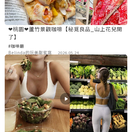
❤桃園❤蘆竹景觀咖啡【秘覓良品_山上花兒開
了】
#咖啡廳
Belinda的玩美甜蜜窩
2026.05.24