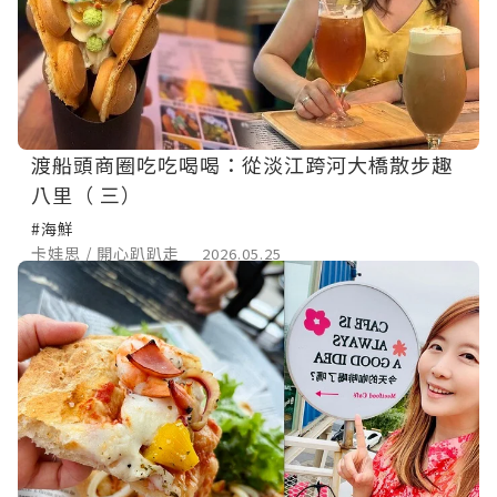
渡船頭商圈吃吃喝喝：從淡江跨河大橋散步趣
八里（ 三）
#海鮮
卡娃思 / 開心趴趴走
2026.05.25