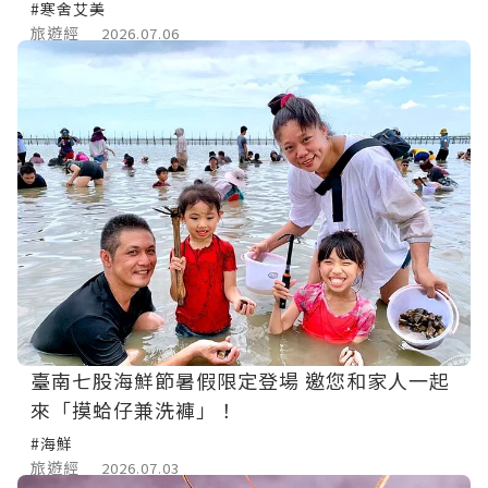
#寒舍艾美
旅遊經
2026.07.06
臺南七股海鮮節暑假限定登場 邀您和家人一起
來「摸蛤仔兼洗褲」！
#海鮮
旅遊經
2026.07.03