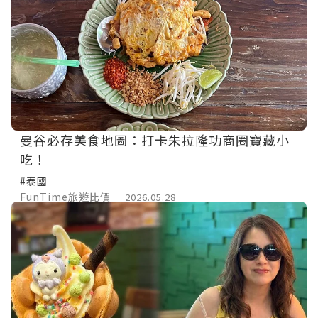
曼谷必存美食地圖：打卡朱拉隆功商圈寶藏小
吃！
#泰國
FunTime旅遊比價
2026.05.28