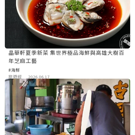
晶華軒夏季新菜 集世界極品海鮮與高雄大樹百
年芝麻工藝
#海鮮
旅遊經
2026.06.17