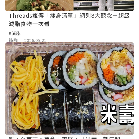
Threads瘋傳「瘦身清單」網列8大觀念＋超級
減脂食物一次看
#減脂
造咖
2026.05.21
吃。台南市。美食｜東區。「米壽」新店報