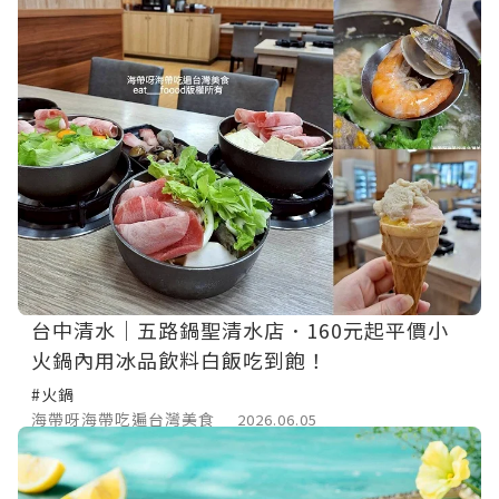
台中清水｜五路鍋聖清水店．160元起平價小
火鍋內用冰品飲料白飯吃到飽！
#火鍋
海帶呀海帶吃遍台灣美食
2026.06.05