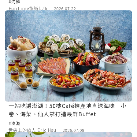
#海鮮
FunTime旅遊比價
2026.07.22
一站吃遍澎湖！50樓Café推產地直送海味 小
卷、海菜、仙人掌打造最鮮Buffet
#澎湖
舌尖上的旅人 Eric Hsu
2026.07.08