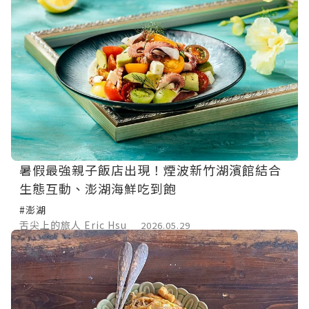
暑假最強親子飯店出現！煙波新竹湖濱館結合
生態互動、澎湖海鮮吃到飽
#澎湖
舌尖上的旅人 Eric Hsu
2026.05.29