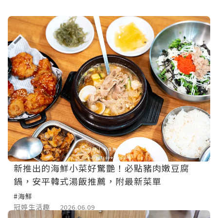
新推出的海鮮小菜好驚艷！必點豬肉嫩豆腐
鍋，安平韓式湯飯推薦，附最新菜單
#海鮮
冠婷生活趣
2026.06.09