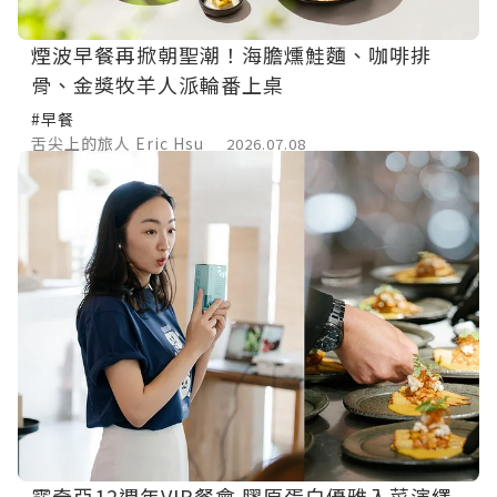
煙波早餐再掀朝聖潮！海膽燻鮭麵、咖啡排
骨、金獎牧羊人派輪番上桌
#早餐
舌尖上的旅人 Eric Hsu
2026.07.08
露奇亞12週年VIP餐會 膠原蛋白優雅入菜演繹