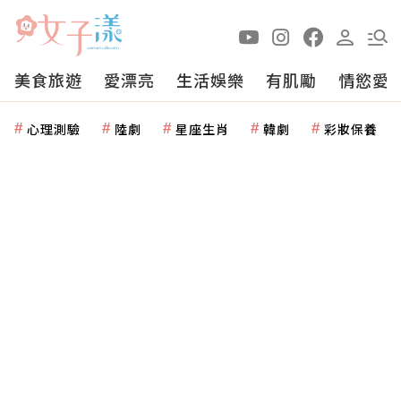
美食旅遊
愛漂亮
生活娛樂
有肌勵
情慾愛
心理測驗
陸劇
星座生肖
韓劇
彩妝保養