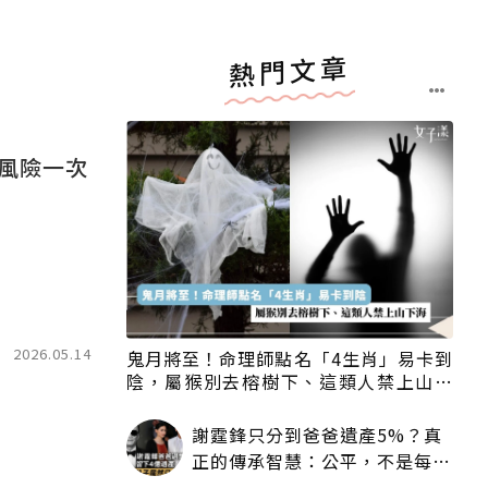
熱門文章
風險一次
2026.05.14
鬼月將至！命理師點名「4生肖」易卡到
陰，屬猴別去榕樹下、這類人禁上山下
海
謝霆鋒只分到爸爸遺產5%？真
正的傳承智慧：公平，不是每個
人拿一樣多