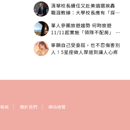
清華校長續任又赴美遴選挨轟
職涯教練：大學校長應有「探
索」職涯權利嗎？
單人參團旅遊趨勢 何時旅遊
11/11起實施「領隊不配房」 落
單更免收單房差
寧願自己受委屈，也不忍傷害別
人！5星座做人厚道到讓人心疼
訂報紙
關於我們
網站總覽