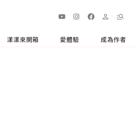
漾漾來開箱
愛體驗
成為作者