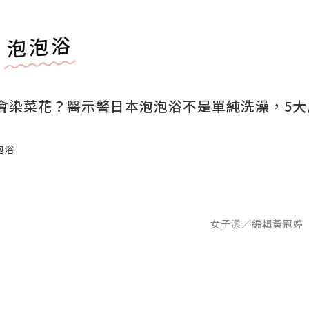
泡泡浴
會染菜花？醫示警日本泡泡浴不是單純洗澡，5大
泡浴
女子漾／編輯黃冠婷