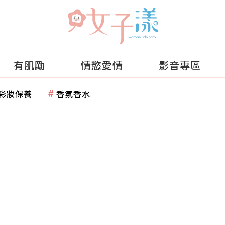
有肌勵
情慾愛情
影音專區
彩妝保養
香氛香水