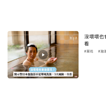
沒壞壞也
看
#菜花
#泡