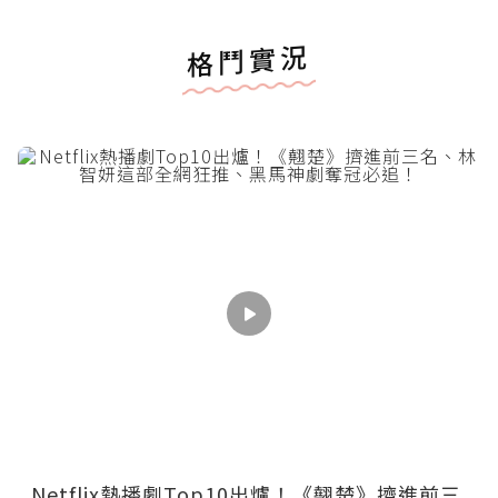
格鬥實況
Netflix熱播劇Top10出爐！《翹楚》擠進前三