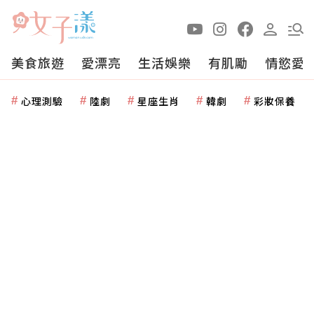
美食旅遊
愛漂亮
生活娛樂
有肌勵
情慾愛
心理測驗
陸劇
星座生肖
韓劇
彩妝保養