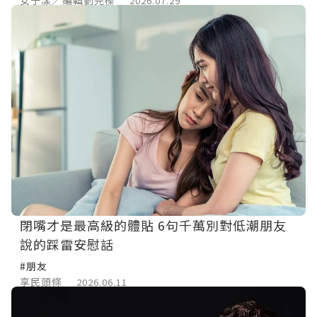
2026.07.29
閉嘴才是最高級的體貼 6句千萬別對低潮朋友
說的踩雷安慰話
#朋友
享民頭條
2026.06.11