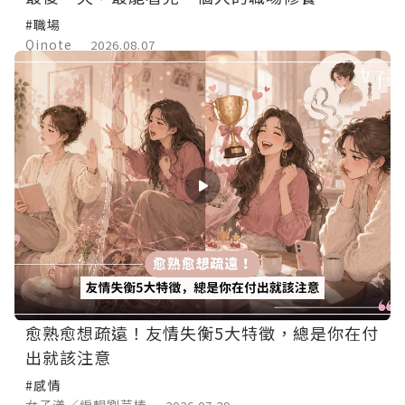
#職場
Qinote
2026.08.07
愈熟愈想疏遠！友情失衡5大特徵，總是你在付
出就該注意
#感情
女子漾／編輯劉芫榛