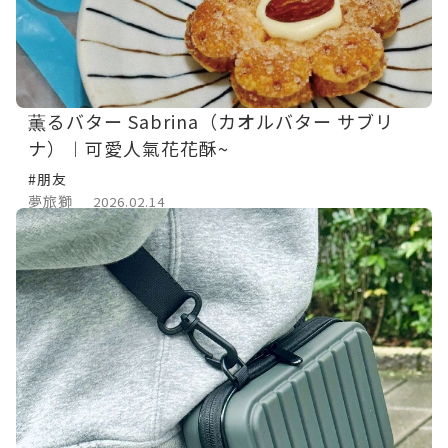
薫るバター Sabrina（カオルバター サブリ
ナ）︱可愛人氣花花酥~
#朋友
夢旅獅
2026.02.14