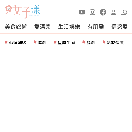
美食旅遊
愛漂亮
生活娛樂
有肌勵
情慾愛
心理測驗
陸劇
星座生肖
韓劇
彩妝保養