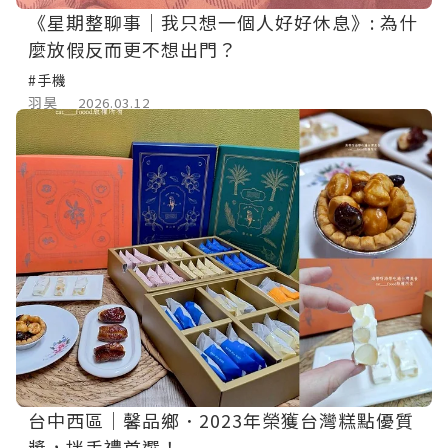
《星期整聊事｜我只想一個人好好休息》: 為什
麼放假反而更不想出門？
#手機
羽昊
2026.03.12
台中西區｜馨品鄉．2023年榮獲台灣糕點優質
獎，拌手禮首選！