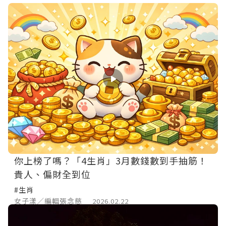
你上榜了嗎？「4生肖」3月數錢數到手抽筋！
貴人、偏財全到位
#生肖
女子漾／編輯張念慈
2026.02.22