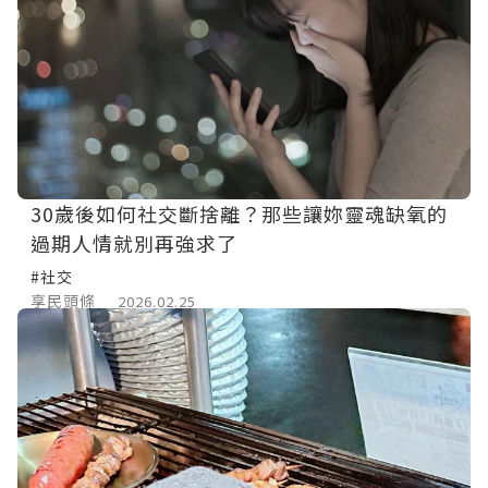
30歲後如何社交斷捨離？那些讓妳靈魂缺氧的
過期人情就別再強求了
#社交
享民頭條
2026.02.25