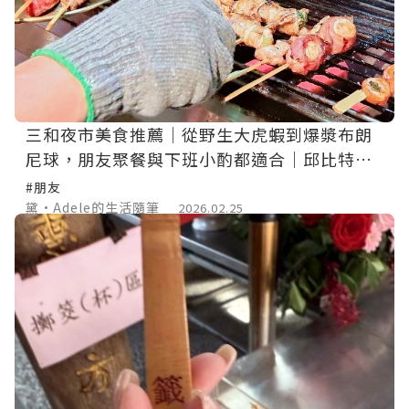
三和夜市美食推薦｜從野生大虎蝦到爆漿布朗
尼球，朋友聚餐與下班小酌都適合｜邱比特串
燒三和夜市店
#朋友
黛•Adele的生活隨筆
2026.02.25