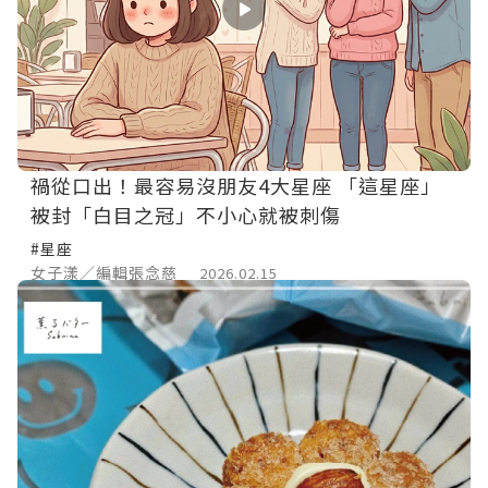
禍從口出！最容易沒朋友4大星座 「這星座」
被封「白目之冠」不小心就被刺傷
#星座
女子漾／編輯張念慈
2026.02.15