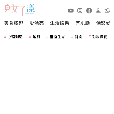
美食旅遊
愛漂亮
生活娛樂
有肌勵
情慾愛
心理測驗
陸劇
星座生肖
韓劇
彩妝保養