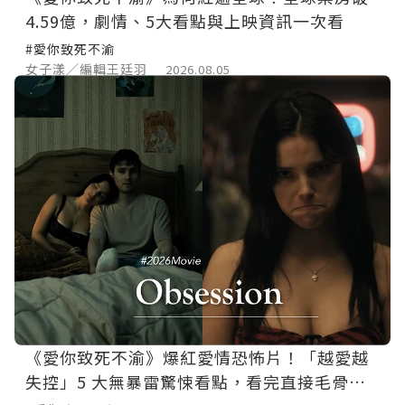
4.59億，劇情、5大看點與上映資訊一次看
#愛你致死不渝
女子漾／編輯王廷羽
2026.08.05
《愛你致死不渝》爆紅愛情恐怖片！「越愛越
失控」5 大無暴雷驚悚看點，看完直接毛骨悚