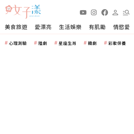
美食旅遊
愛漂亮
生活娛樂
有肌勵
情慾愛
心理測驗
陸劇
星座生肖
韓劇
彩妝保養