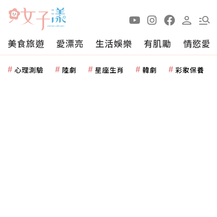
美食旅遊
愛漂亮
生活娛樂
有肌勵
情慾愛
心理測驗
陸劇
星座生肖
韓劇
彩妝保養