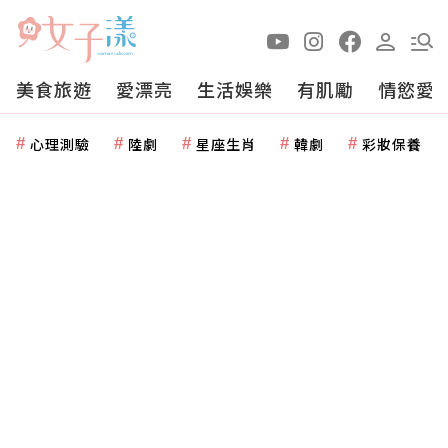
美食旅遊
愛漂亮
生活娛樂
有肌勵
情慾愛
心理測驗
陸劇
星座生肖
韓劇
彩妝保養